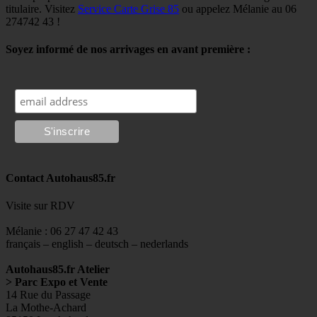
titulaire. Visitez
Service Carte Grise 85
ou appelez Mélanie au 06
274742 43 !
Soyez informé de nos arrivages en avant première :
Contact Autohaus85.fr
Visite sur RDV
Mélanie : 06 27 47 42 43
français – english – deutsch – nederlands
Autohaus85.fr Atelier
> Parc Expo et Vente
14 Rue du Passage
La Mothe-Achard