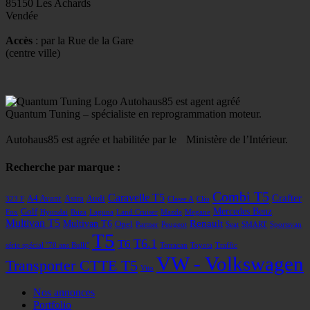
85150 Les Achards
Vendée
Accès
: par la Rue de la Gare
(centre ville)
Autohaus85 est agent agréé
Quantum Tuning – spécialiste en reprogrammation moteur.
Autohaus85 est agrée et habilitée par le Ministère de l’Intérieur.
Recherche par marque :
Combi T5
Caravelle T5
Crafter
A4 Avant
Astra
Audi
323 F
Classe A
Clio
Mercedes Benz
Golf
Fox
Hyundai
Ibiza
Laguna
Land Cruiser
Mazda
Megane
Multivan T5
Renault
Multivan T6
Opel
Partner
Peugeot
Seat
SMART
Sportsvan
T5
T6
T6.1
série spécial "70 ans Bulli"
Terracan
Toyota
Traffic
VW - Volkswagen
Transporter CTTE T5
Vito
Nos annonces
Portfolio