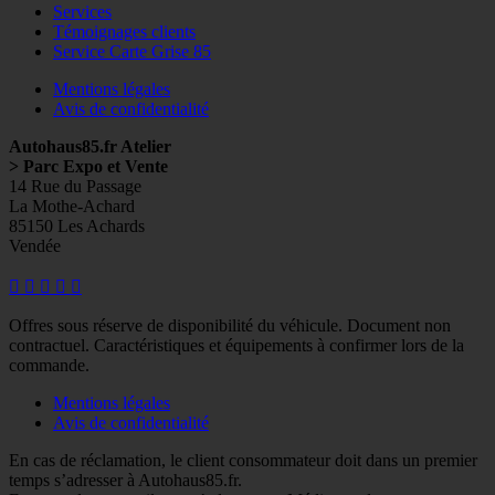
Services
Témoignages clients
Service Carte Grise 85
Mentions légales
Avis de confidentialité
Autohaus85.fr Atelier
> Parc Expo et Vente
14 Rue du Passage
La Mothe-Achard
85150 Les Achards
Vendée
Facebook
Googleplus
E-
Instagram
Tél
mail
Offres sous réserve de disponibilité du véhicule. Document non
contractuel. Caractéristiques et équipements à confirmer lors de la
commande.
Mentions légales
Avis de confidentialité
En cas de réclamation, le client consommateur doit dans un premier
temps s’adresser à Autohaus85.fr.