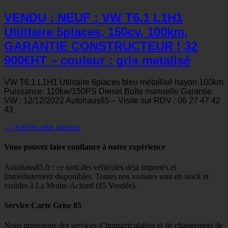
VENDU : NEUF : VW T6.1 L1H1
Utilitaire 5places, 150cv, 100km,
GARANTIE CONSTRUCTEUR ! 32
900€HT – couleur : gris metalisé
VW T6.1 L1H1 Utilitaire 6places bleu métallisé hayon 100km
Puissance: 110kw/150PS Diesel Boîte manuelle Garantie
VW : 12/12/2022 Autohaus85 – Visite sur RDV : 06 27 47 42
43
Navigation
←
Articles plus anciens
des
Vous pouvez faire confiance à notre expérience
articles
Autohaus85.fr : ce sont des véhicules déjà importés et
immédiatement disponibles. Toutes nos voitures sont en stock et
visibles à La Mothe-Achard (85 Vendée).
Service Carte Grise 85
Nous proposons des services d’immatriculation et de changement de