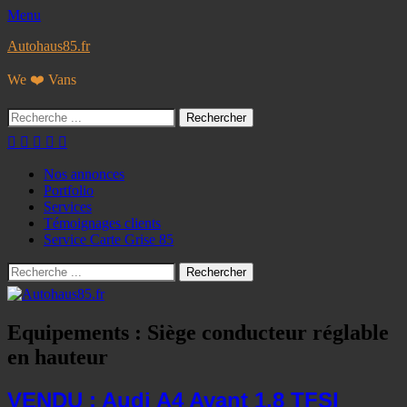
Menu
Autohaus85.fr
We ❤️ Vans
Rechercher :
Facebook
Googleplus
E-
Instagram
Tél
mail
Menu
Aller
Nos annonces
au
Portfolio
principal
contenu
Services
Témoignages clients
Service Carte Grise 85
Recherche
Rechercher :
Equipements :
Siège conducteur réglable
en hauteur
VENDU : Audi A4 Avant 1.8 TFSI