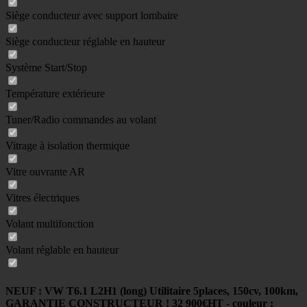
Siège conducteur avec support lombaire
Siège conducteur réglable en hauteur
Système Start/Stop
Température extérieure
Tuner/Radio commandes au volant
Vitrage à isolation thermique
Vitre ouvrante AR
Vitres électriques
Volant multifonction
Volant réglable en hauteur
NEUF : VW T6.1 L2H1 (long) Utilitaire 5places, 150cv, 100km,
GARANTIE CONSTRUCTEUR ! 32 900€HT - couleur :