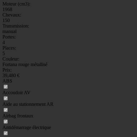
Moteur (cm3):
1968
Chevaux:
150
Transmission:
manual
Portes:
4
Places:
5
Couleur:
Fortana rouge métallisé
Prix:
39,480 €
ABS
Accoudoir AV
Aide au stationnement AR
Airbag frontaux
Antidémarrage électrique