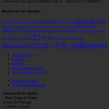
Autohaus85 est agrée et habilitée par le Ministère de l’Intérieur.
Recherche par marque :
Combi T5
Caravelle T5
Crafter
A4 Avant
Astra
Audi
323 F
Classe A
Clio
Mercedes Benz
Golf
Fox
Hyundai
Ibiza
Laguna
Land Cruiser
Mazda
Megane
Multivan T5
Renault
Multivan T6
Opel
Partner
Peugeot
Seat
SMART
Sportsvan
T5
T6
T6.1
série spécial "70 ans Bulli"
Terracan
Toyota
Traffic
VW - Volkswagen
Transporter CTTE T5
Vito
Nos annonces
Portfolio
Services
Témoignages clients
Service Carte Grise 85
Mentions légales
Avis de confidentialité
Autohaus85.fr Atelier
> Parc Expo et Vente
14 Rue du Passage
La Mothe-Achard