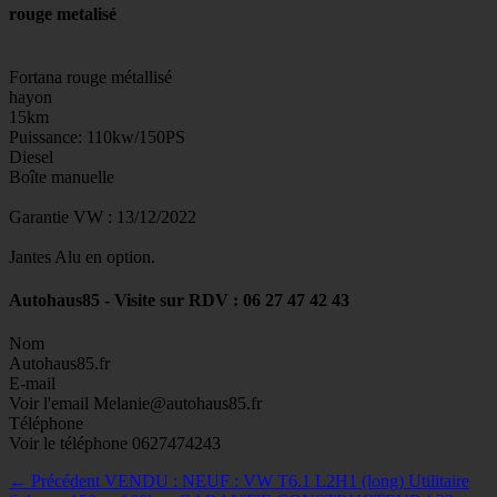
rouge metalisé
Fortana rouge métallisé
hayon
15km
Puissance: 110kw/150PS
Diesel
Boîte manuelle
Garantie VW : 13/12/2022
Jantes Alu en option.
Autohaus85 - Visite sur RDV : 06 27 47 42 43
Nom
Autohaus85.fr
E-mail
Voir l'email
Melanie@autohaus85.fr
Téléphone
Voir le téléphone
0627474243
Navigation
Article
← Précédent
VENDU : NEUF : VW T6.1 L2H1 (long) Utilitaire