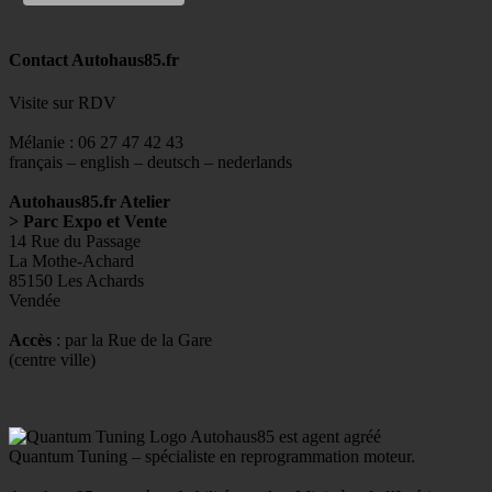
Contact Autohaus85.fr
Visite sur RDV
Mélanie : 06 27 47 42 43
français – english – deutsch – nederlands
Autohaus85.fr Atelier
> Parc Expo et Vente
14 Rue du Passage
La Mothe-Achard
85150 Les Achards
Vendée
Accès
: par la Rue de la Gare
(centre ville)
Autohaus85 est agent agréé
Quantum Tuning – spécialiste en reprogrammation moteur.