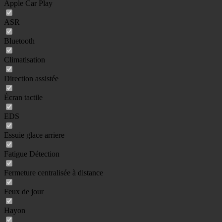
Apple Car Play
ASR
Bluetooth
Climatisation
Direction assistée
Écran tactile
EDS
Essuie glace arriere
Fatigue Détection
Fermeture centralisée à distance
Feux de jour
Hayon