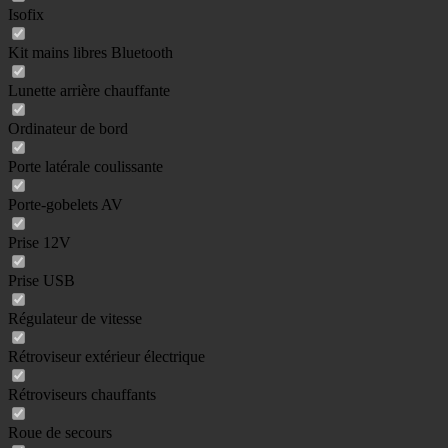
Isofix
Kit mains libres Bluetooth
Lunette arrière chauffante
Ordinateur de bord
Porte latérale coulissante
Porte-gobelets AV
Prise 12V
Prise USB
Régulateur de vitesse
Rétroviseur extérieur électrique
Rétroviseurs chauffants
Roue de secours