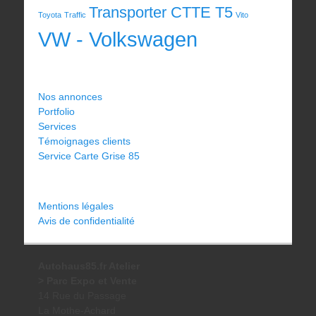
Transporter CTTE T5
Toyota
Traffic
Vito
VW - Volkswagen
Nos annonces
Portfolio
Services
Témoignages clients
Service Carte Grise 85
Mentions légales
Avis de confidentialité
Autohaus85.fr Atelier
> Parc Expo et Vente
14 Rue du Passage
La Mothe-Achard