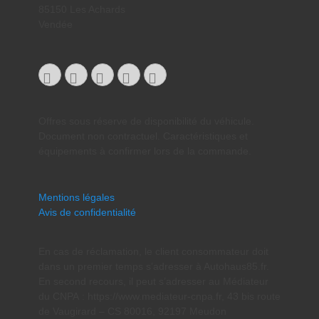
85150 Les Achards
Vendée
Facebook
Googleplus
E-
Instagram
Tél
mail
Offres sous réserve de disponibilité du véhicule.
Document non contractuel. Caractéristiques et
équipements à confirmer lors de la commande.
Mentions légales
Avis de confidentialité
En cas de réclamation, le client consommateur doit
dans un premier temps s’adresser à Autohaus85.fr.
En second recours, il peut s’adresser au Médiateur
du CNPA : https://www.mediateur-cnpa.fr, 43 bis route
de Vaugirard – CS 80016, 92197 Meudon