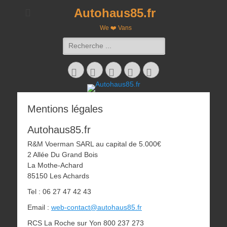
Autohaus85.fr
We ❤️ Vans
Rechercher :
Facebook
Googleplus
E-
Instagram
Tél
mail
Mentions légales
Autohaus85.fr
R&M Voerman SARL au capital de 5.000€
2 Allée Du Grand Bois
La Mothe-Achard
85150 Les Achards
Tel : 06 27 47 42 43
Email :
web-contact@autohaus85.fr
RCS La Roche sur Yon 800 237 273