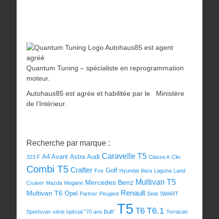
Autohaus85 est agent
agréé
Quantum Tuning – spécialiste en reprogrammation
moteur.
Autohaus85 est agrée et habilitée par le Ministère
de l’Intérieur.
Recherche par marque :
Caravelle T5
A4 Avant
Astra
Audi
323 F
Classe A
Clio
Combi T5
Crafter
Golf
Fox
Hyundai
Ibiza
Laguna
Land
Multivan T5
Mercedes Benz
Cruiser
Mazda
Megane
Renault
Multivan T6
Opel
Partner
Peugeot
Seat
SMART
T5
T6
T6.1
Sportsvan
série spécial "70 ans Bulli"
Terracan