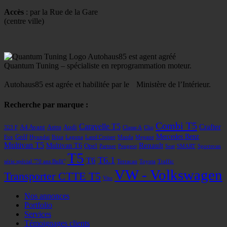
Accès
: par la Rue de la Gare
(centre ville)
Autohaus85 est agent agréé
Quantum Tuning – spécialiste en reprogrammation moteur.
Autohaus85 est agrée et habilitée par le Ministère de l’Intérieur.
Recherche par marque :
Combi T5
Caravelle T5
Crafter
A4 Avant
Astra
Audi
323 F
Classe A
Clio
Mercedes Benz
Golf
Fox
Hyundai
Ibiza
Laguna
Land Cruiser
Mazda
Megane
Multivan T5
Renault
Multivan T6
Opel
Partner
Peugeot
Seat
SMART
Sportsvan
T5
T6
T6.1
série spécial "70 ans Bulli"
Terracan
Toyota
Traffic
VW - Volkswagen
Transporter CTTE T5
Vito
Nos annonces
Portfolio
Services
Témoignages clients