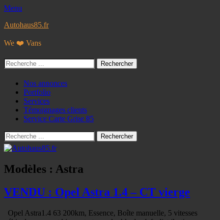
Menu
Autohaus85.fr
We ❤️ Vans
Rechercher :
Facebook
Googleplus
E-
Instagram
Tél
Menu
Aller
Nos annonces
mail
au
Portfolio
principal
contenu
Services
Témoignages clients
Service Carte Grise 85
Recherche
Rechercher :
Modèles :
Astra
VENDU : Opel Astra 1.4 – CT vierge
Opel Astra1.4 63 200km, Essence, Boîte manuelle, 5 vitesses