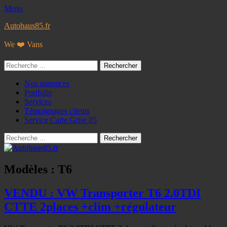
Menu
Autohaus85.fr
We ❤️ Vans
Rechercher :
Facebook
Googleplus
E-
Instagram
Tél
Menu
Aller
Nos annonces
mail
au
Portfolio
principal
contenu
Services
Témoignages clients
Service Carte Grise 85
Recherche
Rechercher :
Modèles :
T6
VENDU : VW Transporter T6 2.0TDI
CTTE 2places +clim +régulateur