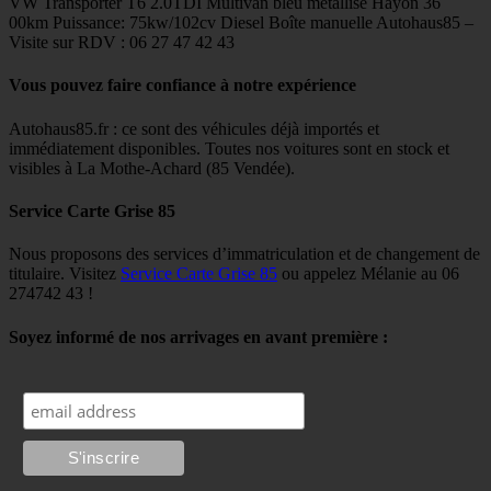
VW Transporter T6 2.0TDI Multivan bleu métallisé Hayon 36
00km Puissance: 75kw/102cv Diesel Boîte manuelle Autohaus85 –
Visite sur RDV : 06 27 47 42 43
Vous pouvez faire confiance à notre expérience
Autohaus85.fr : ce sont des véhicules déjà importés et
immédiatement disponibles. Toutes nos voitures sont en stock et
visibles à La Mothe-Achard (85 Vendée).
Service Carte Grise 85
Nous proposons des services d’immatriculation et de changement de
titulaire. Visitez
Service Carte Grise 85
ou appelez Mélanie au 06
274742 43 !
Soyez informé de nos arrivages en avant première :