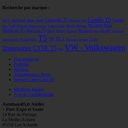
Recherche par marque :
Combi T5
Caravelle T5
Crafter
A4 Avant
Astra
Audi
323 F
Classe A
Clio
Mercedes Benz
Golf
Fox
Hyundai
Ibiza
Laguna
Land Cruiser
Mazda
Megane
Multivan T5
Renault
Multivan T6
Opel
Partner
Peugeot
Seat
SMART
Sportsvan
T5
T6
T6.1
série spécial "70 ans Bulli"
Terracan
Toyota
Traffic
VW - Volkswagen
Transporter CTTE T5
Vito
Nos annonces
Portfolio
Services
Témoignages clients
Service Carte Grise 85
Mentions légales
Avis de confidentialité
Autohaus85.fr Atelier
> Parc Expo et Vente
14 Rue du Passage
La Mothe-Achard
85150 Les Achards