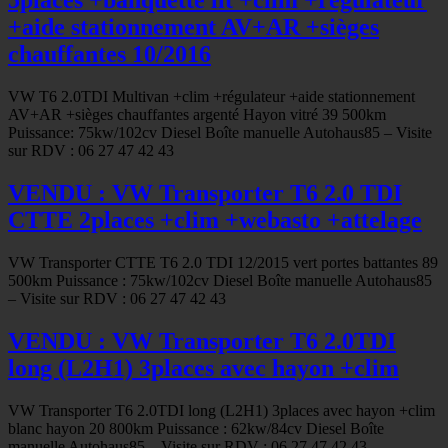
5places +banquette lit +clim +régulateur
+aide stationnement AV+AR +sièges
chauffantes 10/2016
VW T6 2.0TDI Multivan +clim +régulateur +aide stationnement
AV+AR +sièges chauffantes argenté Hayon vitré 39 500km
Puissance: 75kw/102cv Diesel Boîte manuelle Autohaus85 – Visite
sur RDV : 06 27 47 42 43
VENDU : VW Transporter T6 2.0 TDI
CTTE 2places +clim +webasto +attelage
VW Transporter CTTE T6 2.0 TDI 12/2015 vert portes battantes 89
500km Puissance : 75kw/102cv Diesel Boîte manuelle Autohaus85
– Visite sur RDV : 06 27 47 42 43
VENDU : VW Transporter T6 2.0TDI
long (L2H1) 3places avec hayon +clim
VW Transporter T6 2.0TDI long (L2H1) 3places avec hayon +clim
blanc hayon 20 800km Puissance : 62kw/84cv Diesel Boîte
manuelle Autohaus85 – Visite sur RDV : 06 27 47 42 43