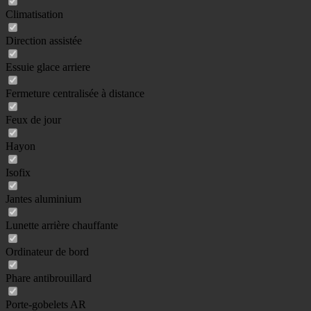
Climatisation
Direction assistée
Essuie glace arriere
Fermeture centralisée à distance
Feux de jour
Hayon
Isofix
Jantes aluminium
Lunette arrière chauffante
Ordinateur de bord
Phare antibrouillard
Porte-gobelets AR