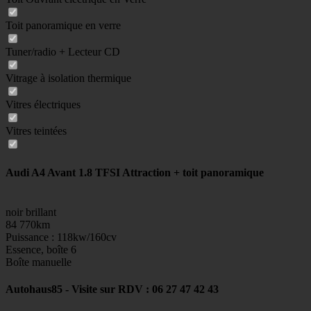
Toit panoramique en verre
Tuner/radio + Lecteur CD
Vitrage à isolation thermique
Vitres électriques
Vitres teintées
Audi A4 Avant 1.8 TFSI Attraction + toit panoramique
noir brillant
84 770km
Puissance : 118kw/160cv
Essence, boîte 6
Boîte manuelle
Autohaus85 - Visite sur RDV : 06 27 47 42 43