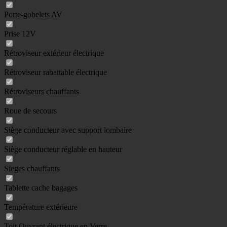
Porte-gobelets AV
Prise 12V
Rétroviseur extérieur électrique
Rétroviseur rabattable électrique
Rétroviseurs chauffants
Roue de secours
Siège conducteur avec support lombaire
Siège conducteur réglable en hauteur
Sieges chauffants
Tablette cache bagages
Température extérieure
Toit Ouvrant électrique en Verre