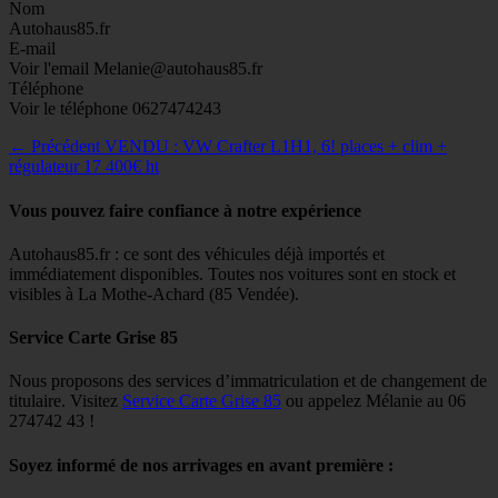
Nom
Autohaus85.fr
E-mail
Voir l'email
Melanie@autohaus85.fr
Téléphone
Voir le téléphone
0627474243
Navigation
Article
← Précédent
VENDU : VW Crafter L1H1, 6! places + clim +
précédent :
régulateur 17 400€ ht
de
l’article
Vous pouvez faire confiance à notre expérience
Autohaus85.fr : ce sont des véhicules déjà importés et
immédiatement disponibles. Toutes nos voitures sont en stock et
visibles à La Mothe-Achard (85 Vendée).
Service Carte Grise 85
Nous proposons des services d’immatriculation et de changement de
titulaire. Visitez
Service Carte Grise 85
ou appelez Mélanie au 06
274742 43 !
Soyez informé de nos arrivages en avant première :