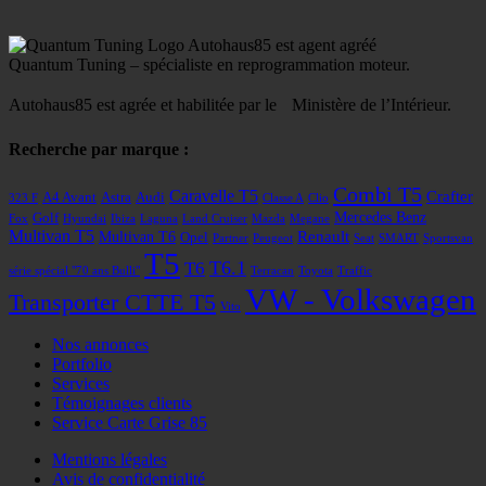
Autohaus85 est agent agréé
Quantum Tuning – spécialiste en reprogrammation moteur.
Autohaus85 est agrée et habilitée par le Ministère de l’Intérieur.
Recherche par marque :
Combi T5
Caravelle T5
Crafter
A4 Avant
Astra
Audi
323 F
Classe A
Clio
Mercedes Benz
Golf
Fox
Hyundai
Ibiza
Laguna
Land Cruiser
Mazda
Megane
Multivan T5
Renault
Multivan T6
Opel
Partner
Peugeot
Seat
SMART
Sportsvan
T5
T6
T6.1
série spécial "70 ans Bulli"
Terracan
Toyota
Traffic
VW - Volkswagen
Transporter CTTE T5
Vito
Nos annonces
Portfolio
Services
Témoignages clients
Service Carte Grise 85
Mentions légales
Avis de confidentialité