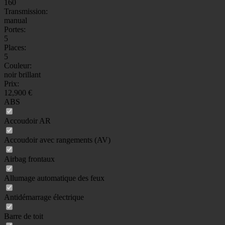
160
Transmission:
manual
Portes:
5
Places:
5
Couleur:
noir brillant
Prix:
12,900 €
ABS
Accoudoir AR
Accoudoir avec rangements (AV)
Airbag frontaux
Allumage automatique des feux
Antidémarrage électrique
Barre de toit