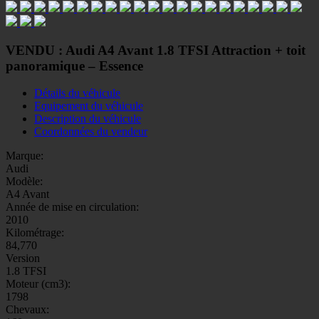
VENDU : Audi A4 Avant 1.8 TFSI Attraction + toit
panoramique – Essence
Détails du véhicule
Equipement du véhicule
Description du véhicule
Coordonnées du vendeur
Marque:
Audi
Modèle:
A4 Avant
Année de mise en circulation:
2010
Kilométrage:
84,770
Version
1.8 TFSI
Moteur (cm3):
1798
Chevaux: