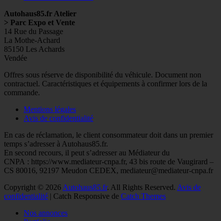
Autohaus85.fr Atelier
> Parc Expo et Vente
14 Rue du Passage
La Mothe-Achard
85150 Les Achards
Vendée
Facebook
Googleplus
E-
Instagram
Tél
Offres sous réserve de disponibilité du véhicule. Document non
mail
contractuel. Caractéristiques et équipements à confirmer lors de la
commande.
Mentions légales
Avis de confidentialité
En cas de réclamation, le client consommateur doit dans un premier
temps s’adresser à Autohaus85.fr.
En second recours, il peut s’adresser au Médiateur du
CNPA : https://www.mediateur-cnpa.fr, 43 bis route de Vaugirard –
CS 80016, 92197 Meudon CEDEX, mediateur@mediateur-cnpa.fr
Copyright © 2026
Autohaus85.fr
. All Rights Reserved.
Avis de
confidentialité
| Catch Responsive de
Catch Themes
Faire
Nos annonces
remonter