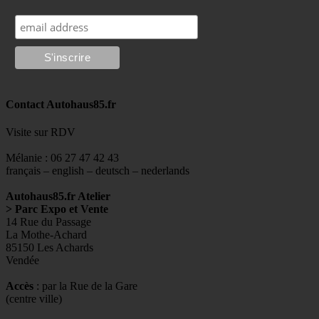
Contact Autohaus85.fr
Visite sur RDV
Mélanie : 06 27 47 42 43
français – english – deutsch – nederlands
Autohaus85.fr Atelier
> Parc Expo et Vente
14 Rue du Passage
La Mothe-Achard
85150 Les Achards
Vendée
Accès
: par la Rue de la Gare
(centre ville)