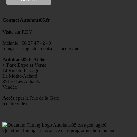
Contact Autohaus85.fr
Visite sur RDV
Mélanie : 06 27 47 42 43
français – english – deutsch – nederlands
Autohaus85.fr Atelier
> Parc Expo et Vente
14 Rue du Passage
La Mothe-Achard
85150 Les Achards
Vendée
Accès
: par la Rue de la Gare
(centre ville)
Autohaus85 est agent agréé
Quantum Tuning – spécialiste en reprogrammation moteur.