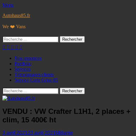
Menu
Autohaus85.fr
We ❤️ Vans
Rechercher :
Facebook
Googleplus
E-
Instagram
Tél
mail
Menu
Aller
Nos annonces
au
Portfolio
principal
contenu
Services
Témoignages clients
Service Carte Grise 85
Recherche
Rechercher :
VENDU : VW Crafter L1H1, 2 places +
clim, 15 400€ ht
Posted
Author
3 avril 2021
23 avril 2021
Mélanie