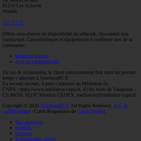
85150 Les Achards
Vendée
Facebook
Googleplus
E-
Instagram
Tél
mail
Offres sous réserve de disponibilité du véhicule. Document non
contractuel. Caractéristiques et équipements à confirmer lors de la
commande.
Mentions légales
Avis de confidentialité
En cas de réclamation, le client consommateur doit dans un premier
temps s’adresser à Autohaus85.fr.
En second recours, il peut s’adresser au Médiateur du
CNPA : https://www.mediateur-cnpa.fr, 43 bis route de Vaugirard –
CS 80016, 92197 Meudon CEDEX, mediateur@mediateur-cnpa.fr
Copyright © 2026
Autohaus85.fr
. All Rights Reserved.
Avis de
confidentialité
| Catch Responsive de
Catch Themes
Faire
Nos annonces
remonter
Portfolio
Services
Témoignages clients