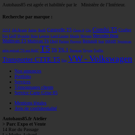
Autohaus85 est agrée et habilitée par le Ministère de l’Intérieur.
Recherche par marque :
Combi T5
Caravelle T5
Crafter
A4 Avant
Astra
Audi
323 F
Classe A
Clio
Mercedes Benz
Golf
Fox
Hyundai
Ibiza
Laguna
Land Cruiser
Mazda
Megane
Multivan T5
Renault
Multivan T6
Opel
Partner
Peugeot
Seat
SMART
Sportsvan
T5
T6
T6.1
série spécial "70 ans Bulli"
Terracan
Toyota
Traffic
VW - Volkswagen
Transporter CTTE T5
Vito
Nos annonces
Portfolio
Services
Témoignages clients
Service Carte Grise 85
Mentions légales
Avis de confidentialité
Autohaus85.fr Atelier
> Parc Expo et Vente
14 Rue du Passage
La Mothe-Achard