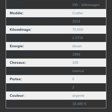
Marque:
VW - Volkswagen
Modèle:
Crafter
Année de mise en circulation:
2014
Kilométrage:
70,650
Version
2.0TDI
Energie:
diesel
Moteur (cm3):
1968
Chevaux:
109
Transmission:
manual
Portes:
5
Places:
2
Couleur:
argenté
Prix:
18,480 €