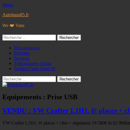
Menu
Autohaus85.fr
We ❤️ Vans
Rechercher :
Facebook
Googleplus
E-
Instagram
Tél
Menu
Aller
Nos annonces
mail
au
Portfolio
principal
contenu
Services
Témoignages clients
Service Carte Grise 85
Recherche
Rechercher :
Equipements :
Prise USB
VENDU : VW Crafter L1H1, 6! places + cli
VW Crafter L1H1, 6! places + clim + régulateur 18 580€ ht 62 900km