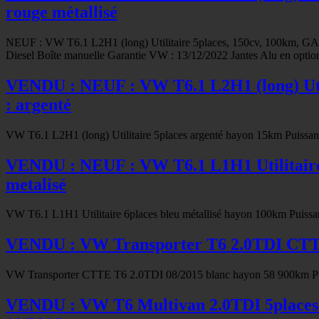
rouge métallisé
NEUF : VW T6.1 L2H1 (long) Utilitaire 5places, 150cv, 100km, 
Diesel Boîte manuelle Garantie VW : 13/12/2022 Jantes Alu en optio
VENDU : NEUF : VW T6.1 L2H1 (long) Ut
: argenté
VW T6.1 L2H1 (long) Utilitaire 5places argenté hayon 15km Puissa
VENDU : NEUF : VW T6.1 L1H1 Utilitair
metalisé
VW T6.1 L1H1 Utilitaire 6places bleu métallisé hayon 100km Puiss
VENDU : VW Transporter T6 2.0TDI CTTE 
VW Transporter CTTE T6 2.0TDI 08/2015 blanc hayon 58 900km Puis
VENDU : VW T6 Multivan 2.0TDI 5places +