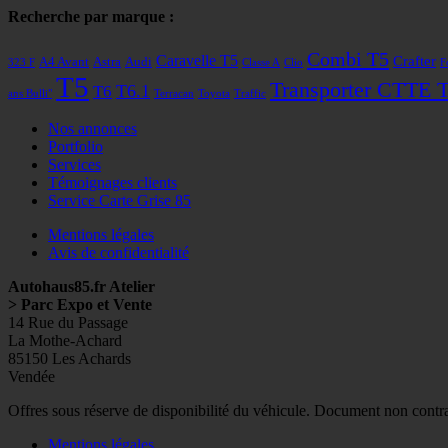
Recherche par marque :
Combi T5
Caravelle T5
Crafter
A4 Avant
Astra
Audi
323 F
Classe A
Clio
F
T5
Transporter CTTE 
T6
T6.1
ans Bulli"
Terracan
Toyota
Traffic
Nos annonces
Portfolio
Services
Témoignages clients
Service Carte Grise 85
Mentions légales
Avis de confidentialité
Autohaus85.fr Atelier
> Parc Expo et Vente
14 Rue du Passage
La Mothe-Achard
85150 Les Achards
Vendée
Facebook
Googleplus
E-
Instagram
Tél
Offres sous réserve de disponibilité du véhicule. Document non contr
mail
Mentions légales