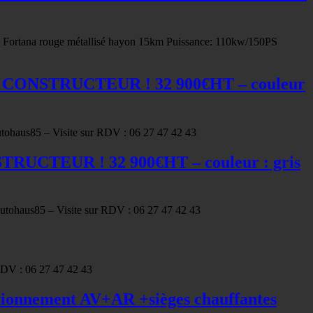
ortana rouge métallisé hayon 15km Puissance: 110kw/150PS
IE CONSTRUCTEUR ! 32 900€HT – couleur
tohaus85 – Visite sur RDV : 06 27 47 42 43
TRUCTEUR ! 32 900€HT – couleur : gris
utohaus85 – Visite sur RDV : 06 27 47 42 43
RDV : 06 27 47 42 43
tionnement AV+AR +sièges chauffantes