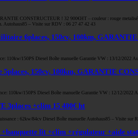
GARANTIE CONSTRUCTEUR ! 32 900€HT – couleur : rouge metalisé F
n. Autohaus85 – Visite sur RDV : 06 27 47 42 43
ilitaire 6places, 150cv, 100km, GARANT
nce: 110kw/150PS Diesel Boîte manuelle Garantie VW : 13/12/2022 Au
e 5places, 150cv, 100km, GARANTIE CONS
ance: 110kw/150PS Diesel Boîte manuelle Garantie VW : 12/12/2022 A
3places +clim 15 400€ ht
sance : 62kw/84cv Diesel Boîte manuelle Autohaus85 – Visite sur 
banquette lit +clim +régulateur +aide sta