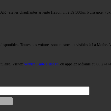
R +sièges chauffantes argenté Hayon vitré 39 500km Puissance: 75k
 disponibles. Toutes nos voitures sont en stock et visibles à La Mothe-
tulaire. Visitez
Service Carte Grise 85
ou appelez Mélanie au 06 27474