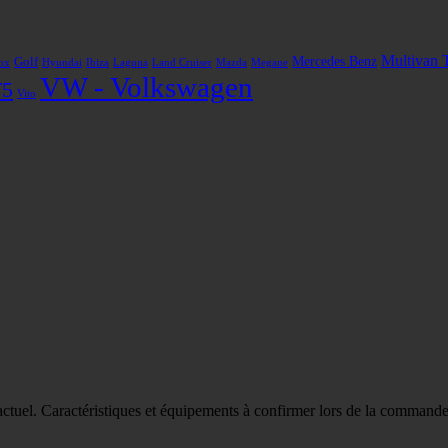
Multivan 
Mercedes Benz
Golf
ox
Hyundai
Ibiza
Laguna
Land Cruiser
Mazda
Megane
VW - Volkswagen
T5
Vito
actuel. Caractéristiques et équipements à confirmer lors de la commande