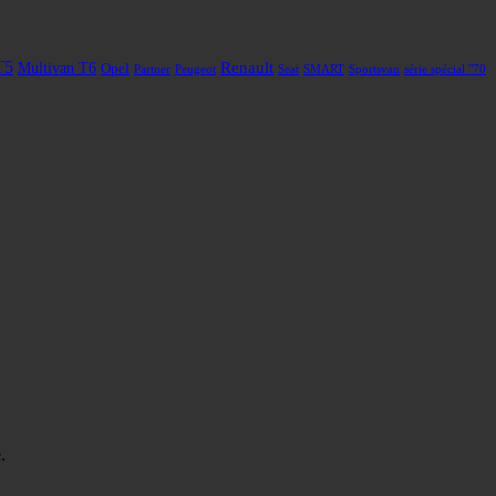
T5
Renault
Multivan T6
Opel
Partner
Peugeot
Seat
SMART
Sportsvan
série spécial "70
.