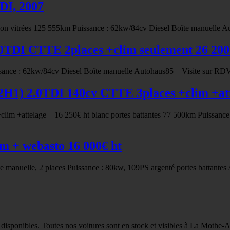
DI, 2007
 vitrées 125 555km Puissance : 62kw/84cv Diesel Boîte manuelle Au
TDI CTTE 2places +clim seulement 26 200
ce : 62kw/84cv Diesel Boîte manuelle Autohaus85 – Visite sur RDV
) 2.0TDI 140cv CTTE 3places +clim +atte
 +attelage – 16 250€ ht blanc portes battantes 77 500km Puissance
m + webasto 16 000€ ht
 manuelle, 2 places Puissance : 80kw, 109PS argenté portes battantes
 disponibles. Toutes nos voitures sont en stock et visibles à La Mothe-