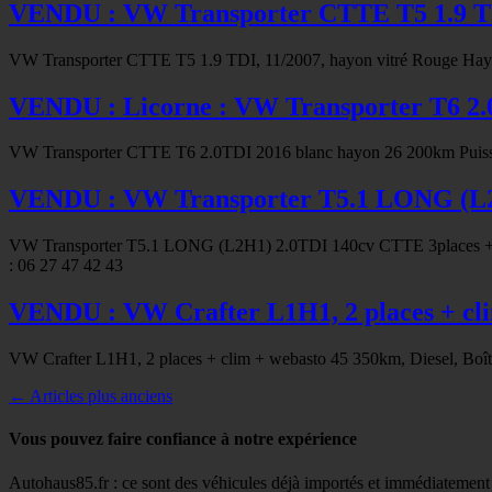
VENDU : VW Transporter CTTE T5 1.9 T
VW Transporter CTTE T5 1.9 TDI, 11/2007, hayon vitré Rouge Hayon
VENDU : Licorne : VW Transporter T6 2.0
VW Transporter CTTE T6 2.0TDI 2016 blanc hayon 26 200km Puissan
VENDU : VW Transporter T5.1 LONG (L2H1
VW Transporter T5.1 LONG (L2H1) 2.0TDI 140cv CTTE 3places +clim
: 06 27 47 42 43
VENDU : VW Crafter L1H1, 2 places + cli
VW Crafter L1H1, 2 places + clim + webasto 45 350km, Diesel, Boîte
Navigation
←
Articles plus anciens
des
Vous pouvez faire confiance à notre expérience
articles
Autohaus85.fr : ce sont des véhicules déjà importés et immédiatement