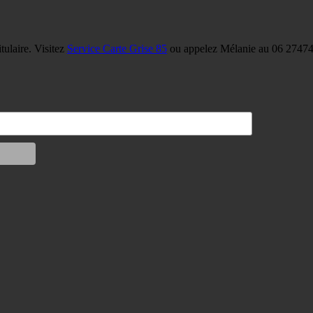
tulaire. Visitez
Service Carte Grise 85
ou appelez Mélanie au 06 27474