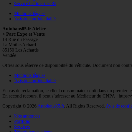
Service Carte Grise 85
Mentions légales
Avis de confidentialité
Autohaus85.fr Atelier
> Parc Expo et Vente
14 Rue du Passage
La Mothe-Achard
85150 Les Achards
Vendée
Facebook
Googleplus
E-
Instagram
Tél
Offres sous réserve de disponibilité du véhicule. Document non contr
mail
Mentions légales
Avis de confidentialité
En cas de réclamation, le client consommateur doit dans un premier t
En second recours, il peut s’adresser au Médiateur du CNPA : http
Copyright © 2026
Autohaus85.fr
. All Rights Reserved.
Avis de confid
Faire
Nos annonces
remonter
Portfolio
Services
Témoignages clients