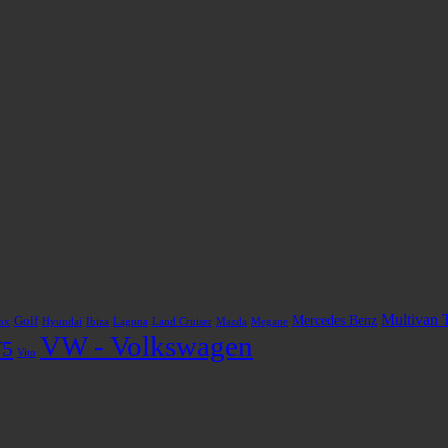
Multivan 
Mercedes Benz
Golf
ox
Hyundai
Ibiza
Laguna
Land Cruiser
Mazda
Megane
VW - Volkswagen
T5
Vito