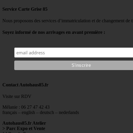
Service Carte Grise 85
Nous proposons des services d’immatriculation et de changement de ti
Soyez informé de nos arrivages en avant première :
Contact Autohaus85.fr
Visite sur RDV
Mélanie : 06 27 47 42 43
français – english – deutsch – nederlands
Autohaus85.fr Atelier
> Parc Expo et Vente