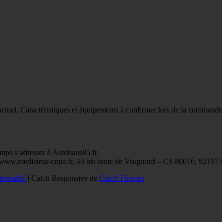
actuel. Caractéristiques et équipements à confirmer lors de la commande
emps s’adresser à Autohaus85.fr.
s://www.mediateur-cnpa.fr, 43 bis route de Vaugirard – CS 80016, 9
entialité
| Catch Responsive de
Catch Themes