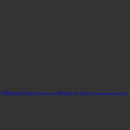
T5
Renault
Multivan T6
Opel
Partner
Peugeot
Seat
SMART
Sportsvan
série spécial "70