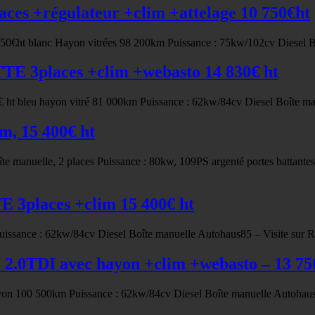
ces +régulateur +clim +attelage 10 750€ht
750€ht blanc Hayon vitrées 98 200km Puissance : 75kw/102cv Diesel B
E 3places +clim +webasto 14 830€ ht
t bleu hayon vitré 81 000km Puissance : 62kw/84cv Diesel Boîte man
m, 15 400€ ht
 manuelle, 2 places Puissance : 80kw, 109PS argenté portes battantes v
3places +clim 15 400€ ht
sance : 62kw/84cv Diesel Boîte manuelle Autohaus85 – Visite sur 
2.0TDI avec hayon +clim +webasto – 13 7
on 100 500km Puissance : 62kw/84cv Diesel Boîte manuelle Autohaus8