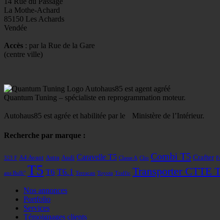
14 Rue du Passage
La Mothe-Achard
85150 Les Achards
Vendée
Accès
: par la Rue de la Gare
(centre ville)
Autohaus85 est agent agréé
Quantum Tuning – spécialiste en reprogrammation moteur.
Autohaus85 est agrée et habilitée par le Ministère de l’Intérieur.
Recherche par marque :
Combi T5
Caravelle T5
Crafter
A4 Avant
Astra
Audi
323 F
Classe A
Clio
F
T5
Transporter CTTE 
T6
T6.1
ans Bulli"
Terracan
Toyota
Traffic
Nos annonces
Portfolio
Services
Témoignages clients