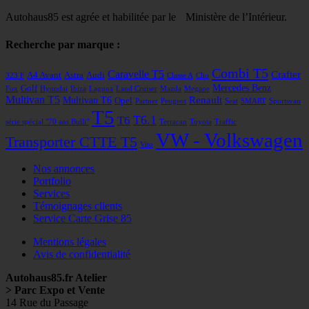
Autohaus85 est agrée et habilitée par le Ministère de l’Intérieur.
Recherche par marque :
Combi T5
Caravelle T5
Crafter
A4 Avant
Astra
Audi
323 F
Classe A
Clio
Mercedes Benz
Golf
Fox
Hyundai
Ibiza
Laguna
Land Cruiser
Mazda
Megane
Multivan T5
Renault
Multivan T6
Opel
Partner
Peugeot
Seat
SMART
Sportsvan
T5
T6
T6.1
série spécial "70 ans Bulli"
Terracan
Toyota
Traffic
VW - Volkswagen
Transporter CTTE T5
Vito
Nos annonces
Portfolio
Services
Témoignages clients
Service Carte Grise 85
Mentions légales
Avis de confidentialité
Autohaus85.fr Atelier
> Parc Expo et Vente
14 Rue du Passage