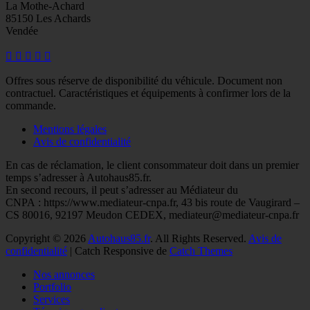
La Mothe-Achard
85150 Les Achards
Vendée
Facebook
Googleplus
E-
Instagram
Tél
mail
Offres sous réserve de disponibilité du véhicule. Document non
contractuel. Caractéristiques et équipements à confirmer lors de la
commande.
Mentions légales
Avis de confidentialité
En cas de réclamation, le client consommateur doit dans un premier
temps s’adresser à Autohaus85.fr.
En second recours, il peut s’adresser au Médiateur du
CNPA : https://www.mediateur-cnpa.fr, 43 bis route de Vaugirard –
CS 80016, 92197 Meudon CEDEX, mediateur@mediateur-cnpa.fr
Copyright © 2026
Autohaus85.fr
. All Rights Reserved.
Avis de
confidentialité
| Catch Responsive de
Catch Themes
Faire
Nos annonces
remonter
Portfolio
Services