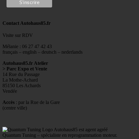
Contact Autohaus85.fr
Visite sur RDV
Mélanie : 06 27 47 42 43
français – english – deutsch – nederlands
Autohaus85.fr Atelier
> Parc Expo et Vente
14 Rue du Passage
La Mothe-Achard
85150 Les Achards
Vendée
Accès
: par la Rue de la Gare
(centre ville)
Autohaus85 est agent agréé
Quantum Tuning – spécialiste en reprogrammation moteur.