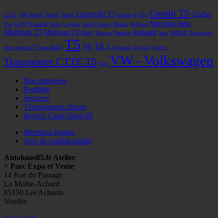
Combi T5
Caravelle T5
Crafter
A4 Avant
Astra
Audi
323 F
Classe A
Clio
Mercedes Benz
Golf
Fox
Hyundai
Ibiza
Laguna
Land Cruiser
Mazda
Megane
Multivan T5
Renault
Multivan T6
Opel
Partner
Peugeot
Seat
SMART
Sportsvan
T5
T6
T6.1
série spécial "70 ans Bulli"
Terracan
Toyota
Traffic
VW - Volkswagen
Transporter CTTE T5
Vito
Nos annonces
Portfolio
Services
Témoignages clients
Service Carte Grise 85
Mentions légales
Avis de confidentialité
Autohaus85.fr Atelier
> Parc Expo et Vente
14 Rue du Passage
La Mothe-Achard
85150 Les Achards
Vendée
Facebook
Googleplus
E-
Instagram
Tél