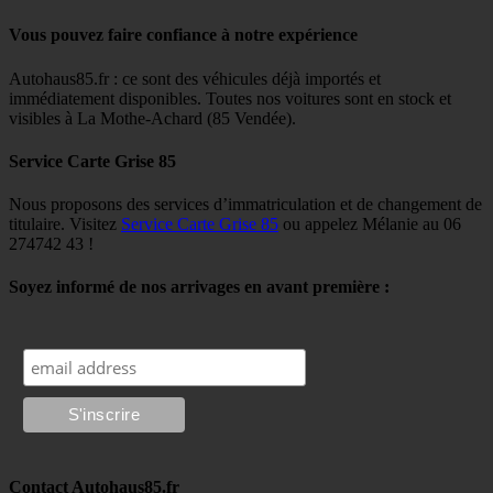
Vous pouvez faire confiance à notre expérience
Autohaus85.fr : ce sont des véhicules déjà importés et
immédiatement disponibles. Toutes nos voitures sont en stock et
visibles à La Mothe-Achard (85 Vendée).
Service Carte Grise 85
Nous proposons des services d’immatriculation et de changement de
titulaire. Visitez
Service Carte Grise 85
ou appelez Mélanie au 06
274742 43 !
Soyez informé de nos arrivages en avant première :
Contact Autohaus85.fr