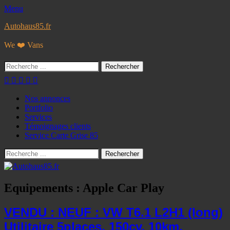
Menu
Autohaus85.fr
We ❤️ Vans
Rechercher :
Facebook
Googleplus
E-
Instagram
Tél
mail
Menu
Aller
Nos annonces
au
Portfolio
principal
contenu
Services
Témoignages clients
Service Carte Grise 85
Recherche
Rechercher :
Equipements :
Apple Car Play
VENDU : NEUF : VW T6.1 L2H1 (long)
Utilitaire 5places, 150cv, 10km,