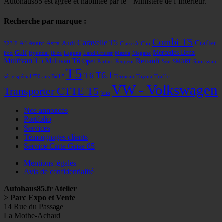
Autohaus85 est agrée et habilitée par le Ministère de l’Intérieur.
Recherche par marque :
Combi T5
Caravelle T5
Crafter
A4 Avant
Astra
Audi
323 F
Classe A
Clio
Mercedes Benz
Golf
Fox
Hyundai
Ibiza
Laguna
Land Cruiser
Mazda
Megane
Multivan T5
Renault
Multivan T6
Opel
Partner
Peugeot
Seat
SMART
Sportsvan
T5
T6
T6.1
série spécial "70 ans Bulli"
Terracan
Toyota
Traffic
VW - Volkswagen
Transporter CTTE T5
Vito
Nos annonces
Portfolio
Services
Témoignages clients
Service Carte Grise 85
Mentions légales
Avis de confidentialité
Autohaus85.fr Atelier
> Parc Expo et Vente
14 Rue du Passage
La Mothe-Achard