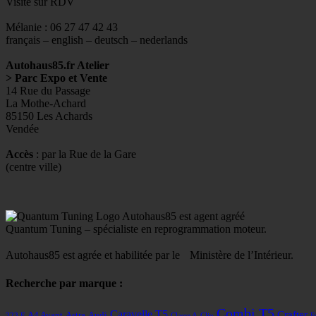
Visite sur RDV
Mélanie : 06 27 47 42 43
français – english – deutsch – nederlands
Autohaus85.fr Atelier
> Parc Expo et Vente
14 Rue du Passage
La Mothe-Achard
85150 Les Achards
Vendée
Accès
: par la Rue de la Gare
(centre ville)
Autohaus85 est agent agréé
Quantum Tuning – spécialiste en reprogrammation moteur.
Autohaus85 est agrée et habilitée par le Ministère de l’Intérieur.
Recherche par marque :
Combi T5
Caravelle T5
Crafter
A4 Avant
Astra
Audi
323 F
Classe A
Clio
F