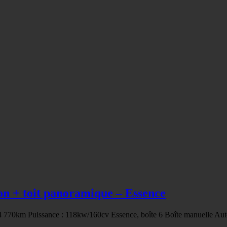
n + toit panoramique – Essence
 84 770km Puissance : 118kw/160cv Essence, boîte 6 Boîte manuelle Au