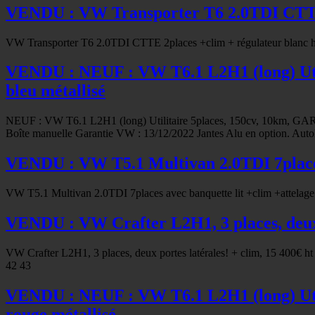
VENDU : VW Transporter T6 2.0TDI CTTE
VW Transporter T6 2.0TDI CTTE 2places +clim + régulateur blanc ha
VENDU : NEUF : VW T6.1 L2H1 (long) Ut
bleu métallisé
NEUF : VW T6.1 L2H1 (long) Utilitaire 5places, 150cv, 10km, GA
Boîte manuelle Garantie VW : 13/12/2022 Jantes Alu en option. Auto
VENDU : VW T5.1 Multivan 2.0TDI 7places 
VW T5.1 Multivan 2.0TDI 7places avec banquette lit +clim +attelag
VENDU : VW Crafter L2H1, 3 places, deux p
VW Crafter L2H1, 3 places, deux portes latérales! + clim, 15 400€ ht
42 43
VENDU : NEUF : VW T6.1 L2H1 (long) Ut
rouge métallisé