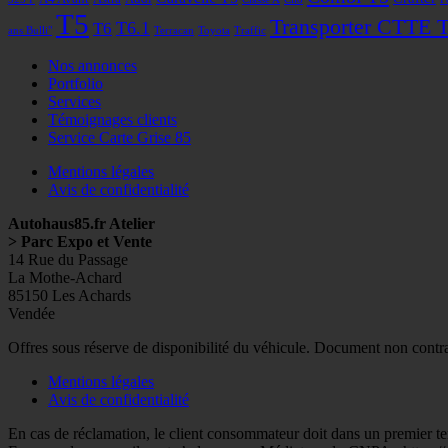
T5
Transporter CTTE 
T6
T6.1
ans Bulli"
Terracan
Toyota
Traffic
Nos annonces
Portfolio
Services
Témoignages clients
Service Carte Grise 85
Mentions légales
Avis de confidentialité
Autohaus85.fr Atelier
> Parc Expo et Vente
14 Rue du Passage
La Mothe-Achard
85150 Les Achards
Vendée
Facebook
Googleplus
E-
Instagram
Tél
Offres sous réserve de disponibilité du véhicule. Document non contr
mail
Mentions légales
Avis de confidentialité
En cas de réclamation, le client consommateur doit dans un premier t