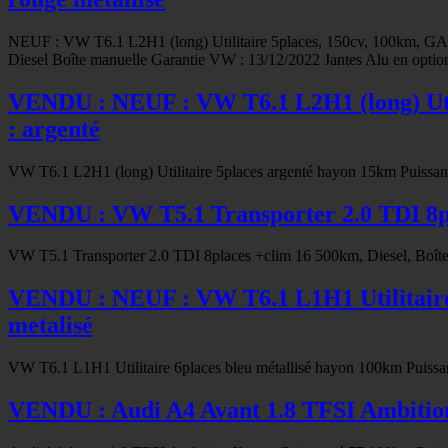
NEUF : VW T6.1 L2H1 (long) Utilitaire 5places, 150cv, 100km, 
Diesel Boîte manuelle Garantie VW : 13/12/2022 Jantes Alu en optio
VENDU : NEUF : VW T6.1 L2H1 (long) Ut
: argenté
VW T6.1 L2H1 (long) Utilitaire 5places argenté hayon 15km Puissa
VENDU : VW T5.1 Transporter 2.0 TDI 8p
VW T5.1 Transporter 2.0 TDI 8places +clim 16 500km, Diesel, Boîte 
VENDU : NEUF : VW T6.1 L1H1 Utilitair
metalisé
VW T6.1 L1H1 Utilitaire 6places bleu métallisé hayon 100km Puiss
VENDU : Audi A4 Avant 1.8 TFSI Ambitio