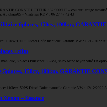
GARANTIE CONSTRUCTEUR ! 32 900€HT – couleur : rouge metalisé F
n. Autohaus85 – Visite sur RDV : 06 27 47 42 43
ilitaire 6places, 150cv, 100km, GARANT
nce: 110kw/150PS Diesel Boîte manuelle Garantie VW : 13/12/2022 Au
laces +clim
manuelle, 8 places Puissance : 62kw, 84PS blanc hayon vitré En option
e 5places, 150cv, 100km, GARANTIE CONS
ance: 110kw/150PS Diesel Boîte manuelle Garantie VW : 12/12/2022 A
n Xenon – Essence