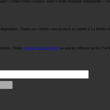
nce : 118kw/160cv Essence, boîte 6 Boîte manuelle Autohaus85 – Vis
 disponibles. Toutes nos voitures sont en stock et visibles à La Mothe-
tulaire. Visitez
Service Carte Grise 85
ou appelez Mélanie au 06 27474