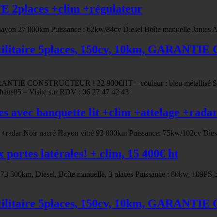
 2places +clim +régulateur
yon 27 000km Puissance : 62kw/84cv Diesel Boîte manuelle Jantes Al
ilitaire 5places, 150cv, 10km, GARANTI
RANTIE CONSTRUCTEUR ! 32 900€HT – couleur : bleu métallisé Star
haus85 – Visite sur RDV : 06 27 47 42 43
avec banquette lit +clim +attelage +rada
e +radar Noir nacré Hayon vitré 93 000km Puissance: 75kw/102cv Dies
ortes latérales! + clim, 15 400€ ht
 73 300km, Diesel, Boîte manuelle, 3 places Puissance : 80kw, 109PS b
ilitaire 5places, 150cv, 10km, GARANTI