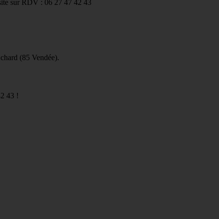
ite sur RDV : 06 27 47 42 43
Achard (85 Vendée).
2 43 !