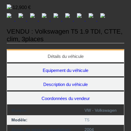
on
12,900 €
VENDU : Volkswagen T5 1.9 TDI, CTTE,
clim, 3places
Détails du véhicule
Equipement du véhicule
Description du véhicule
Coordonnées du vendeur
Marque:
VW - Volkswagen
Modèle:
T5
Année de mise en circulation:
2004