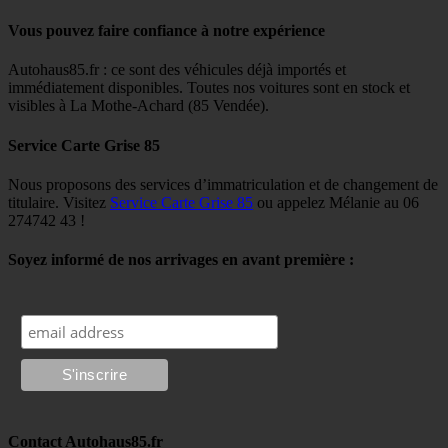
Vous pouvez faire confiance à notre expérience
Autohaus85.fr : ce sont des véhicules déjà importés et
immédiatement disponibles. Toutes nos voitures sont en stock et
visibles à La Mothe-Achard (85 Vendée).
Service Carte Grise 85
Nous proposons des services d’immatriculation et de changement de
titulaire. Visitez
Service Carte Grise 85
ou appelez Mélanie au 06
274742 43 !
Soyez informé de nos arrivages en avant première :
Contact Autohaus85.fr