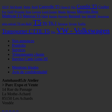
Combi T5
Caravelle T5
Crafter
A4 Avant
Astra
Audi
323 F
Classe A
Clio
Mercedes Benz
Golf
Fox
Hyundai
Ibiza
Laguna
Land Cruiser
Mazda
Megane
Multivan T5
Renault
Multivan T6
Opel
Partner
Peugeot
Seat
SMART
Sportsvan
T5
T6
T6.1
série spécial "70 ans Bulli"
Terracan
Toyota
Traffic
VW - Volkswagen
Transporter CTTE T5
Vito
Nos annonces
Portfolio
Services
Témoignages clients
Service Carte Grise 85
Mentions légales
Avis de confidentialité
Autohaus85.fr Atelier
> Parc Expo et Vente
14 Rue du Passage
La Mothe-Achard
85150 Les Achards
Vendée
Facebook
Googleplus
E-
Instagram
Tél