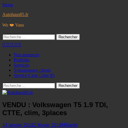
Menu
Autohaus85.fr
We ❤️ Vans
Rechercher :
Facebook
Googleplus
E-
Instagram
Tél
mail
Menu
Aller
Nos annonces
au
Portfolio
principal
contenu
Services
Témoignages clients
Service Carte Grise 85
Recherche
Rechercher :
VENDU : Volkswagen T5 1.9 TDI,
CTTE, clim, 3places
Posted
Author
14 janvier 2019
2 février 2019
Mélanie