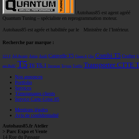
Autohaus85 est agent agréé
Quantum Tuning – spécialiste en reprogrammation moteur.
Autohaus85 est agrée et habilitée par le Ministère de l’Intérieur.
Recherche par marque :
Combi T5
Caravelle T5
Crafter
A4 Avant
Astra
Audi
323 F
Classe A
Clio
F
T5
Transporter CTTE 
T6
T6.1
ans Bulli"
Terracan
Toyota
Traffic
Nos annonces
Portfolio
Services
Témoignages clients
Service Carte Grise 85
Mentions légales
Avis de confidentialité
Autohaus85.fr Atelier
> Parc Expo et Vente
14 Rue du Passage