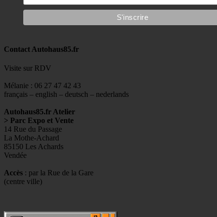
Contact Autohaus85.fr
Visite sur RDV
Mélanie : 06 27 47 42 43
français – english – deutsch – nederlands
Autohaus85.fr Atelier
> Parc Expo et Vente
14 Rue du Passage
La Mothe-Achard
85150 Les Achards
Vendée
Accès
: par la Rue de la Gare
(centre ville)