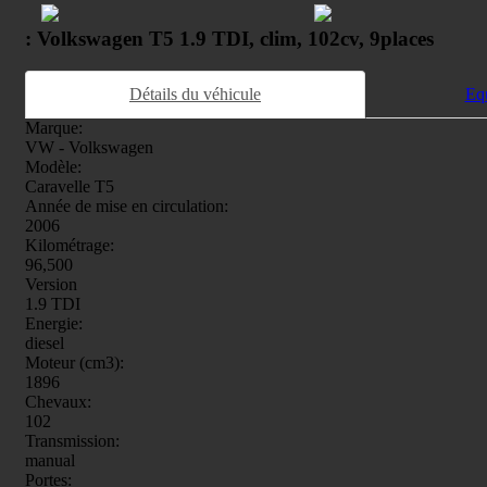
: Volkswagen T5 1.9 TDI, clim, 102cv, 9places
Détails du véhicule
Eq
Marque:
VW - Volkswagen
Modèle:
Caravelle T5
Année de mise en circulation:
2006
Kilométrage:
96,500
Version
1.9 TDI
Energie:
diesel
Moteur (cm3):
1896
Chevaux:
102
Transmission:
manual
Portes: