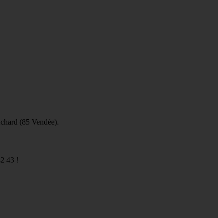
Achard (85 Vendée).
2 43 !