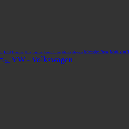
Multivan 
Mercedes Benz
Golf
ox
Hyundai
Ibiza
Laguna
Land Cruiser
Mazda
Megane
VW - Volkswagen
T5
Vito