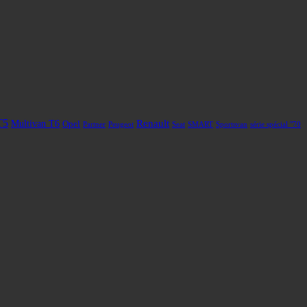
T5
Renault
Multivan T6
Opel
Partner
Peugeot
Seat
SMART
Sportsvan
série spécial "70