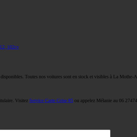
12, 102cv
 disponibles. Toutes nos voitures sont en stock et visibles à La Mothe-
tulaire. Visitez
Service Carte Grise 85
ou appelez Mélanie au 06 27474