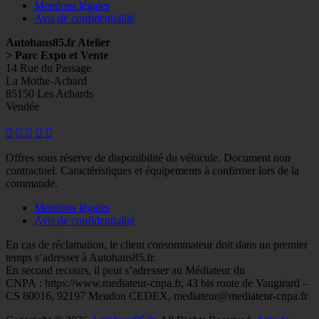
Mentions légales
Avis de confidentialité
Autohaus85.fr Atelier
> Parc Expo et Vente
14 Rue du Passage
La Mothe-Achard
85150 Les Achards
Vendée
Facebook
Googleplus
E-
Instagram
Tél
mail
Offres sous réserve de disponibilité du véhicule. Document non
contractuel. Caractéristiques et équipements à confirmer lors de la
commande.
Mentions légales
Avis de confidentialité
En cas de réclamation, le client consommateur doit dans un premier
temps s’adresser à Autohaus85.fr.
En second recours, il peut s’adresser au Médiateur du
CNPA : https://www.mediateur-cnpa.fr, 43 bis route de Vaugirard –
CS 80016, 92197 Meudon CEDEX, mediateur@mediateur-cnpa.fr