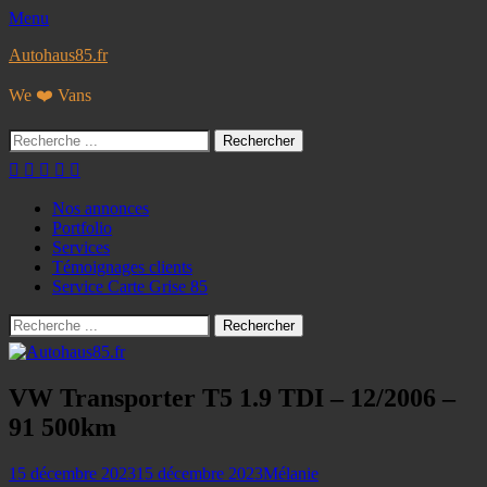
Menu
Autohaus85.fr
We ❤️ Vans
Rechercher :
Facebook
Googleplus
E-
Instagram
Tél
mail
Menu
Aller
Nos annonces
au
Portfolio
principal
contenu
Services
Témoignages clients
Service Carte Grise 85
Recherche
Rechercher :
VW Transporter T5 1.9 TDI – 12/2006 –
91 500km
Posted
Author
15 décembre 2023
15 décembre 2023
Mélanie