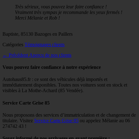
on
Très sérieux, vous pouvez leur faire confiance !
Vraiment très sympas je recommande les yeux fermés !
Merci Mélanie et Rob !
Baptiste, 85130 Bazoges en Paillers
Catégories
Témoignages clients
Navigation
Article
← Précédent
Aperçu de nos clients
précédent :
de
Vous pouvez faire confiance à notre expérience
l’article
Autohaus85.fr : ce sont des véhicules déjà importés et
immédiatement disponibles. Toutes nos voitures sont en stock et
visibles à La Mothe-Achard (85 Vendée).
Service Carte Grise 85
Nous proposons des services d’immatriculation et de changement de
titulaire. Visitez
Service Carte Grise 85
ou appelez Mélanie au 06
274742 43 !
Soyez informé de nos arrivages en avant première :