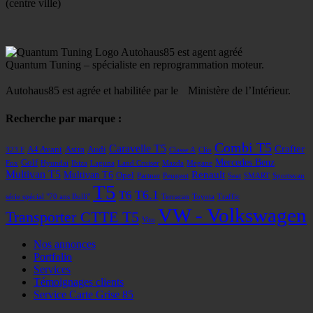
(centre ville)
Autohaus85 est agent agréé
Quantum Tuning – spécialiste en reprogrammation moteur.
Autohaus85 est agrée et habilitée par le Ministère de l’Intérieur.
Recherche par marque :
Combi T5
Caravelle T5
Crafter
A4 Avant
Astra
Audi
323 F
Classe A
Clio
Mercedes Benz
Golf
Fox
Hyundai
Ibiza
Laguna
Land Cruiser
Mazda
Megane
Multivan T5
Renault
Multivan T6
Opel
Partner
Peugeot
Seat
SMART
Sportsvan
T5
T6
T6.1
série spécial "70 ans Bulli"
Terracan
Toyota
Traffic
VW - Volkswagen
Transporter CTTE T5
Vito
Nos annonces
Portfolio
Services
Témoignages clients
Service Carte Grise 85