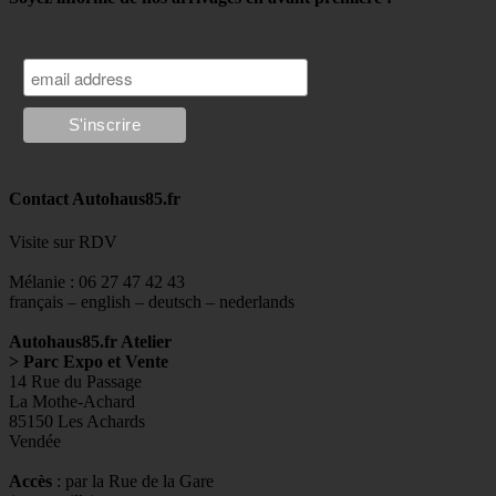
Contact Autohaus85.fr
Visite sur RDV
Mélanie : 06 27 47 42 43
français – english – deutsch – nederlands
Autohaus85.fr Atelier
> Parc Expo et Vente
14 Rue du Passage
La Mothe-Achard
85150 Les Achards
Vendée
Accès
: par la Rue de la Gare