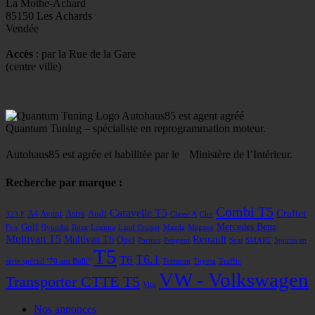
La Mothe-Achard
85150 Les Achards
Vendée
Accès
: par la Rue de la Gare
(centre ville)
Autohaus85 est agent agréé
Quantum Tuning – spécialiste en reprogrammation moteur.
Autohaus85 est agrée et habilitée par le Ministère de l’Intérieur.
Recherche par marque :
Combi T5
Caravelle T5
Crafter
A4 Avant
Astra
Audi
323 F
Classe A
Clio
Mercedes Benz
Golf
Fox
Hyundai
Ibiza
Laguna
Land Cruiser
Mazda
Megane
Multivan T5
Renault
Multivan T6
Opel
Partner
Peugeot
Seat
SMART
Sportsvan
T5
T6
T6.1
série spécial "70 ans Bulli"
Terracan
Toyota
Traffic
VW - Volkswagen
Transporter CTTE T5
Vito
Nos annonces