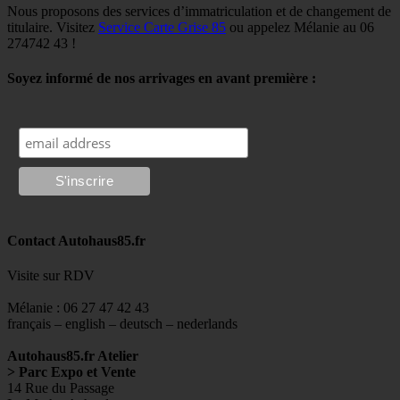
Nous proposons des services d’immatriculation et de changement de
titulaire. Visitez
Service Carte Grise 85
ou appelez Mélanie au 06
274742 43 !
Soyez informé de nos arrivages en avant première :
Contact Autohaus85.fr
Visite sur RDV
Mélanie : 06 27 47 42 43
français – english – deutsch – nederlands
Autohaus85.fr Atelier
> Parc Expo et Vente
14 Rue du Passage