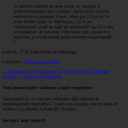
on
Je suis très satisfait de mon achat. Je souligne le
professionnalisme des vendeurs. Après avoir cherché
intensivement pendant 3 mois, alors que j’étais sur le
point d’aller jusqu’en Allemagne, j’ai lu un
commentaire posté au sujet de autohaus85 qui m’a mis
en confiance. Je remercie l’internaute qui a posté et à
mon tour, je recommande particulièrement autohaus85
!
Ludovic, 1720 Saint-Genis-de-Saintonge
Catégories
Témoignages clients
Navigation
Article
← Précédent
VW Transporter T5 1.9 TDI, 2007, 92000km
Article
précédent :
Suivant →
Aperçu de nos clients
de
suivant :
l’article
Vous pouvez faire confiance à notre expérience
Autohaus85.fr : ce sont des véhicules déjà importés et
immédiatement disponibles. Toutes nos voitures sont en stock et
visibles à La Mothe-Achard (85 Vendée).
Service Carte Grise 85