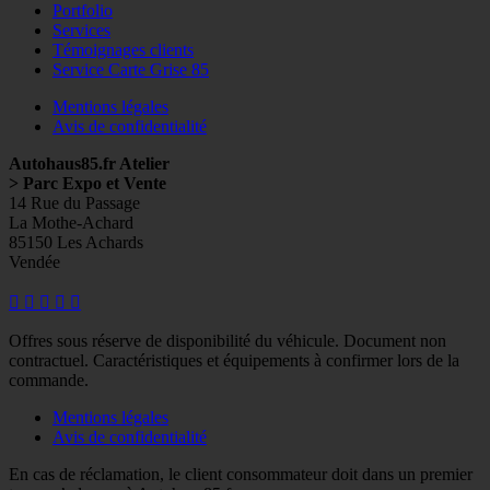
Portfolio
Services
Témoignages clients
Service Carte Grise 85
Mentions légales
Avis de confidentialité
Autohaus85.fr Atelier
> Parc Expo et Vente
14 Rue du Passage
La Mothe-Achard
85150 Les Achards
Vendée
Facebook
Googleplus
E-
Instagram
Tél
mail
Offres sous réserve de disponibilité du véhicule. Document non
contractuel. Caractéristiques et équipements à confirmer lors de la
commande.
Mentions légales
Avis de confidentialité
En cas de réclamation, le client consommateur doit dans un premier