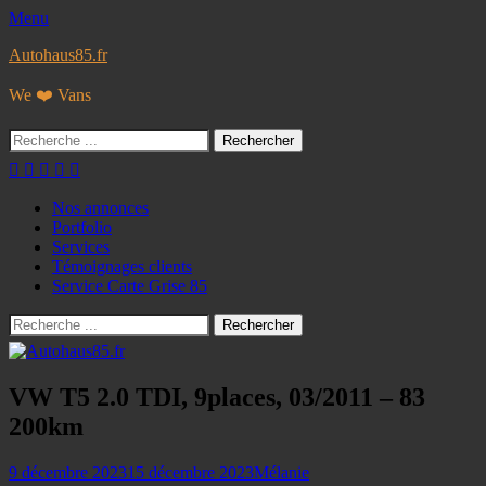
Menu
Autohaus85.fr
We ❤️ Vans
Rechercher :
Facebook
Googleplus
E-
Instagram
Tél
mail
Menu
Aller
Nos annonces
au
Portfolio
principal
contenu
Services
Témoignages clients
Service Carte Grise 85
Recherche
Rechercher :
VW T5 2.0 TDI, 9places, 03/2011 – 83
200km
Posted
Author
9 décembre 2023
15 décembre 2023
Mélanie