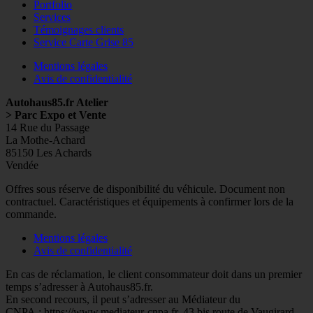
Portfolio
Services
Témoignages clients
Service Carte Grise 85
Mentions légales
Avis de confidentialité
Autohaus85.fr Atelier
> Parc Expo et Vente
14 Rue du Passage
La Mothe-Achard
85150 Les Achards
Vendée
Facebook
Googleplus
E-
Instagram
Tél
Offres sous réserve de disponibilité du véhicule. Document non
mail
contractuel. Caractéristiques et équipements à confirmer lors de la
commande.
Mentions légales
Avis de confidentialité
En cas de réclamation, le client consommateur doit dans un premier
temps s’adresser à Autohaus85.fr.
En second recours, il peut s’adresser au Médiateur du
CNPA : https://www.mediateur-cnpa.fr, 43 bis route de Vaugirard –