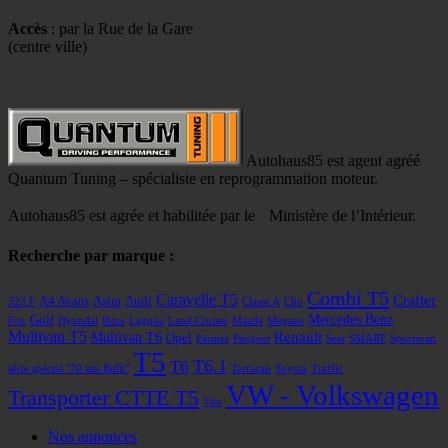
Accès
: par la Rue de la Gare
(centre ville)
Autohaus85 est agent agréé
Quantum Tuning – spécialiste en reprogrammation moteur.
Autohaus85 est agrée et habilitée par le Ministère de l’Intérieur.
Recherche par marque :
Combi T5
Caravelle T5
Crafter
A4 Avant
Astra
Audi
323 F
Classe A
Clio
Mercedes Benz
Golf
Fox
Hyundai
Ibiza
Laguna
Land Cruiser
Mazda
Megane
Multivan T5
Renault
Multivan T6
Opel
Partner
Peugeot
Seat
SMART
Sportsvan
T5
T6
T6.1
série spécial "70 ans Bulli"
Terracan
Toyota
Traffic
VW - Volkswagen
Transporter CTTE T5
Vito
Nos annonces