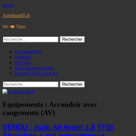
Menu
Autohaus85.fr
We ❤️ Vans
Rechercher :
Facebook
Googleplus
E-
Instagram
Tél
Menu
Aller
Nos annonces
mail
au
Portfolio
principal
contenu
Services
Témoignages clients
Service Carte Grise 85
Recherche
Rechercher :
Equipements :
Accoudoir avec
rangements (AV)
VENDU : Audi A4 Avant 1.8 TFSI
Attraction + toit panoramique –