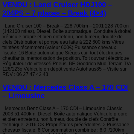
VENDU : Land Cruiser HDJ100 –
204PS – 7 places – Break (4×4)
Land Cruiser 100 – Break – 228 700km – 2001 228 700km
(142100 miles), Diesel, Boîte automatique !Conduite à droite!
Véhicule propre et bien entretenu, non fumeur, double de
clefs Distribution et pompe eau faite à 222 600 kms Vitres
teintées récemment (valeur 600€) Puissance chevaux
fiscale: 16 Boite automatique Sièges cuir tout électriques
chauffants, mémorisation de position. Toit ouvrant électrique
Régulateur de vitesse5 Pneus: BF-Goodrich Mud-Terrain T/A
126/123q Véhicule en dépôt vente Autohaus85 – Visite sur
RDV : 06 27 47 42 43
VENDU : Mercedes Class A – 170 CDI
– Limousine
Mercedes Benz Class A – 170 CDI – Limousine Classic,
2003 51 400km, Diesel, Boîte automatique Véhicule propre
et bien entretenu, non fumeur, double de clefs Contrôle
technique: 2016 OK Propriétaires précédentes: 3 Puissance
chevaux fiscale: 6 Consommation combinée : 6.0 l/100km