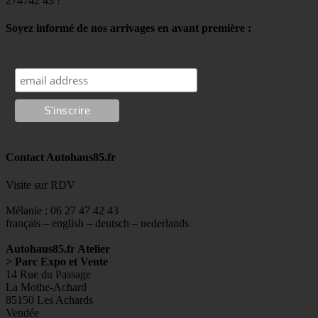
274742 43 !
Soyez informé de nos arrivages en avant première :
Contact Autohaus85.fr
Visite sur RDV
Mélanie : 06 27 47 42 43
français – english – deutsch – nederlands
Autohaus85.fr Atelier
> Parc Expo et Vente
14 Rue du Passage
La Mothe-Achard
85150 Les Achards
Vendée