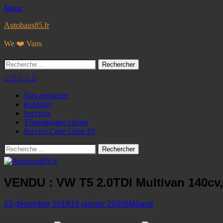
Menu
Autohaus85.fr
We ❤️ Vans
Rechercher :
Facebook
Googleplus
E-
Instagram
Tél
mail
Menu
Aller
Nos annonces
au
Portfolio
principal
contenu
Services
Témoignages clients
Service Carte Grise 85
Recherche
Rechercher :
VENDU : VW T5 2.0TDI Multivan 140cv, 
Posted
Author
23 décembre 2019
19 janvier 2020
Mélanie
on