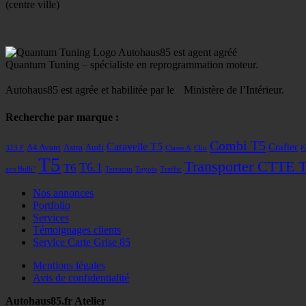
(centre ville)
Autohaus85 est agent agréé
Quantum Tuning – spécialiste en reprogrammation moteur.
Autohaus85 est agrée et habilitée par le Ministère de l’Intérieur.
Recherche par marque :
Combi T5
Caravelle T5
Crafter
A4 Avant
Astra
Audi
323 F
Classe A
Clio
F
T5
Transporter CTTE 
T6
T6.1
ans Bulli"
Terracan
Toyota
Traffic
Nos annonces
Portfolio
Services
Témoignages clients
Service Carte Grise 85
Mentions légales
Avis de confidentialité
Autohaus85.fr Atelier