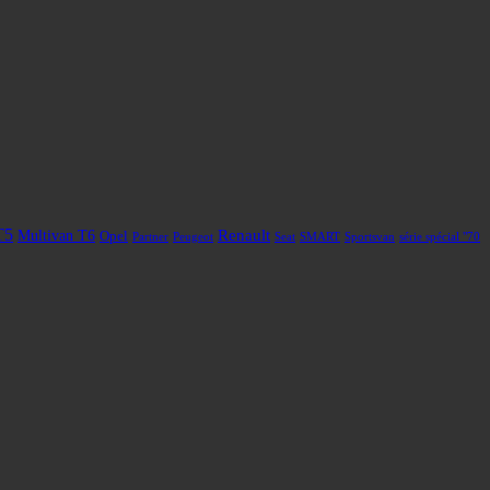
T5
Renault
Multivan T6
Opel
Partner
Peugeot
Seat
SMART
Sportsvan
série spécial "70