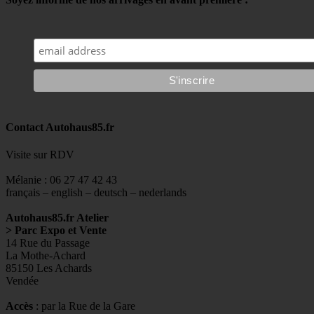
Contact Autohaus85.fr
Visite sur RDV
Mélanie : 06 27 47 42 43
français – english – deutsch – nederlands
Autohaus85.fr Atelier
> Parc Expo et Vente
14 Rue du Passage
La Mothe-Achard
85150 Les Achards
Vendée
Accès
: par la Rue de la Gare