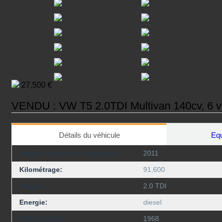
27,500 €
VENDU : VW T5 2.0TDI Multivan 140cv, 6 vi
Détails du véhicule
Equ
Année de mise en circulation:
2011
Kilométrage:
91,600
Version
2.0 TDI
Energie:
diesel
Moteur (cm3):
1968