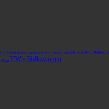
Multivan 
Mercedes Benz
Golf
ox
Hyundai
Ibiza
Laguna
Land Cruiser
Mazda
Megane
VW - Volkswagen
T5
Vito