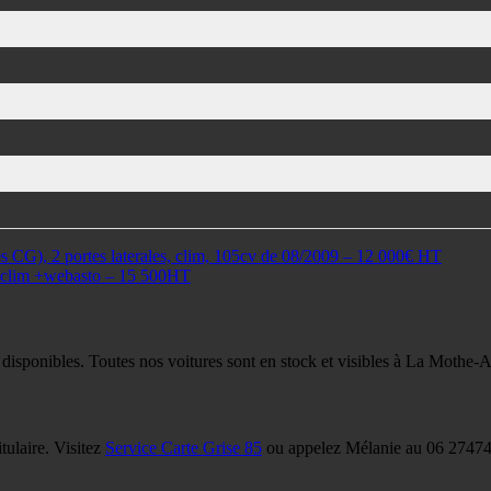
CG), 2 portes laterales, clim, 105cv de 08/2009 – 12 000€ HT
clim +webasto – 15 500HT
 disponibles. Toutes nos voitures sont en stock et visibles à La Mothe-
tulaire. Visitez
Service Carte Grise 85
ou appelez Mélanie au 06 27474