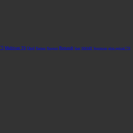
T5
Renault
Multivan T6
Opel
Partner
Peugeot
Seat
SMART
Sportsvan
série spécial "70