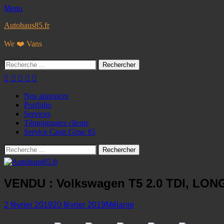
Menu
Autohaus85.fr
We ❤️ Vans
Rechercher :
Facebook
Googleplus
E-
Instagram
Tél
mail
Menu
Aller
Nos annonces
au
Portfolio
principal
contenu
Services
Témoignages clients
Service Carte Grise 85
Recherche
Rechercher :
VENDU : Volkswagen T5 2.0 TDI, LONG 
Posted
Author
2 février 2019
20 février 2019
Mélanie
on