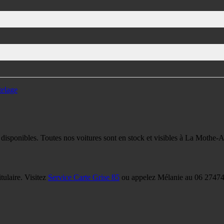
elage
 disponibles. Toutes nos voitures sont en stock et visibles à La Mothe-
tulaire. Visitez
Service Carte Grise 85
ou appelez Mélanie au 06 27474