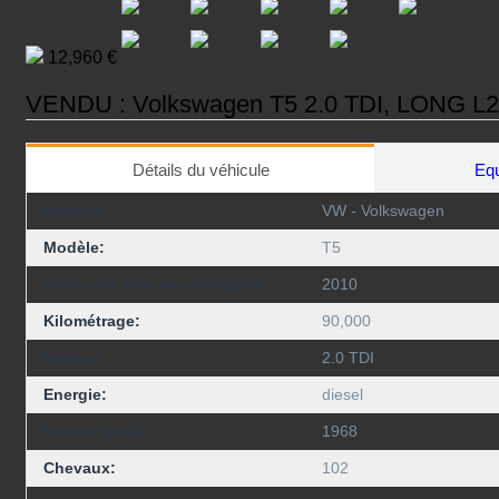
12,960 €
VENDU : Volkswagen T5 2.0 TDI, LONG L2H1
Détails du véhicule
Equ
Marque:
VW - Volkswagen
Modèle:
T5
Année de mise en circulation:
2010
Kilométrage:
90,000
Version
2.0 TDI
Energie:
diesel
Moteur (cm3):
1968
Chevaux:
102