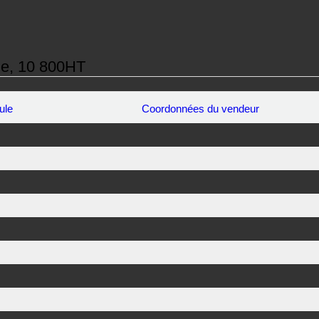
ge, 10 800HT
ule
Coordonnées du vendeur