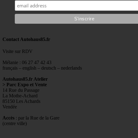
Contact Autohaus85.fr
Visite sur RDV
Mélanie : 06 27 47 42 43
français – english – deutsch – nederlands
Autohaus85.fr Atelier
> Parc Expo et Vente
14 Rue du Passage
La Mothe-Achard
85150 Les Achards
Vendée
Accès
: par la Rue de la Gare
(centre ville)