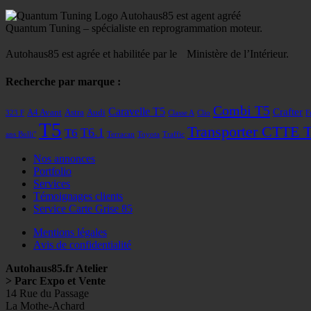
Autohaus85 est agent agréé
Quantum Tuning – spécialiste en reprogrammation moteur.
Autohaus85 est agrée et habilitée par le Ministère de l’Intérieur.
Recherche par marque :
Combi T5
Caravelle T5
Crafter
A4 Avant
Astra
Audi
323 F
Classe A
Clio
F
T5
Transporter CTTE 
T6
T6.1
ans Bulli"
Terracan
Toyota
Traffic
Nos annonces
Portfolio
Services
Témoignages clients
Service Carte Grise 85
Mentions légales
Avis de confidentialité
Autohaus85.fr Atelier
> Parc Expo et Vente
14 Rue du Passage
La Mothe-Achard