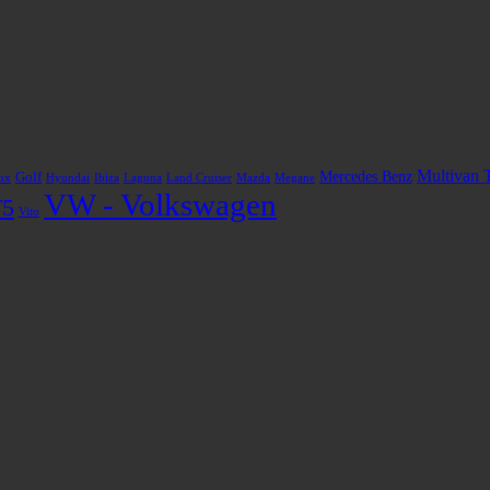
Multivan 
Mercedes Benz
Golf
ox
Hyundai
Ibiza
Laguna
Land Cruiser
Mazda
Megane
VW - Volkswagen
T5
Vito