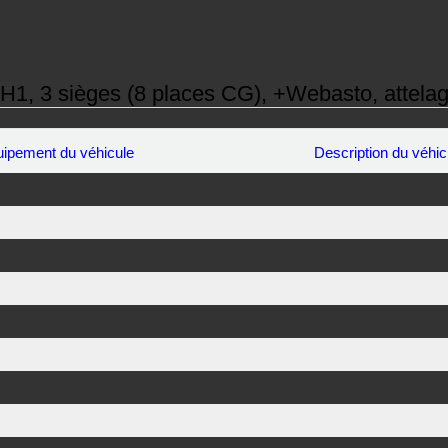
, 3 sièges (8 places CG), +Webasto, attela
ipement du véhicule
Description du véhic