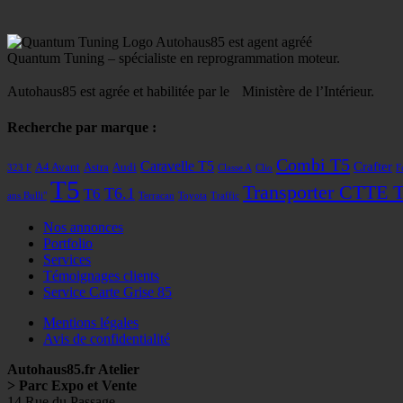
Autohaus85 est agent agréé
Quantum Tuning – spécialiste en reprogrammation moteur.
Autohaus85 est agrée et habilitée par le Ministère de l’Intérieur.
Recherche par marque :
Combi T5
Caravelle T5
Crafter
A4 Avant
Astra
Audi
323 F
Classe A
Clio
F
T5
Transporter CTTE 
T6
T6.1
ans Bulli"
Terracan
Toyota
Traffic
Nos annonces
Portfolio
Services
Témoignages clients
Service Carte Grise 85
Mentions légales
Avis de confidentialité
Autohaus85.fr Atelier
> Parc Expo et Vente
14 Rue du Passage