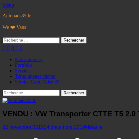
Menu
Autohaus85.fr
We ❤️ Vans
Rechercher :
Facebook
Googleplus
E-
Instagram
Tél
mail
Menu
Aller
Nos annonces
au
Portfolio
principal
contenu
Services
Témoignages clients
Service Carte Grise 85
Recherche
Rechercher :
VENDU : VW Transporter CTTE T5 2.0 T
Posted
Author
22 novembre 2019
24 décembre 2019
Mélanie
on