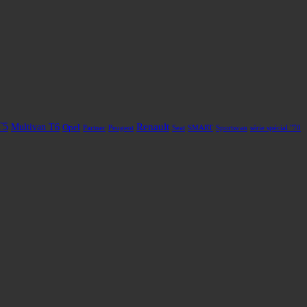
T5
Renault
Multivan T6
Opel
Partner
Peugeot
Seat
SMART
Sportsvan
série spécial "70