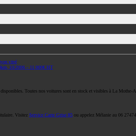
on vitré
0km, 10/2006 – 11 000€ HT
 disponibles. Toutes nos voitures sont en stock et visibles à La Mothe-
tulaire. Visitez
Service Carte Grise 85
ou appelez Mélanie au 06 27474