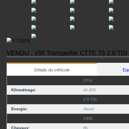
17,520 €
VENDU : VW Transporter CTTE T5 2.0 TDI a
Détails du véhicule
Equ
Année de mise en circulation:
2014
Kilométrage:
45,000
Version
2.0 TDI
Energie:
diesel
Moteur (cm3):
1968
Chevaux:
86