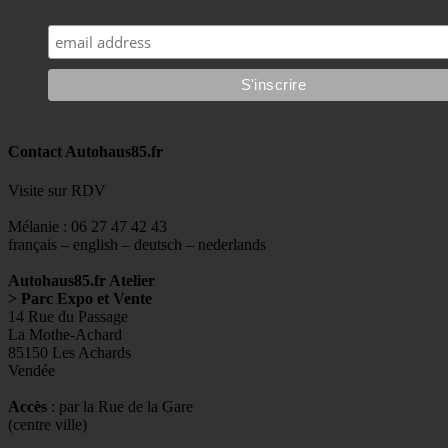
Contact Autohaus85.fr
Visite sur RDV
Mélanie : 06 27 47 42 43
français – english – deutsch – nederlands
Autohaus85.fr Atelier
> Parc Expo et Vente
14 Rue du Passage
La Mothe-Achard
85150 Les Achards
Vendée
Accès
: par la Rue de la Gare
(centre ville)