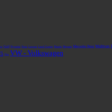
Multivan 
Mercedes Benz
Golf
ox
Hyundai
Ibiza
Laguna
Land Cruiser
Mazda
Megane
VW - Volkswagen
T5
Vito