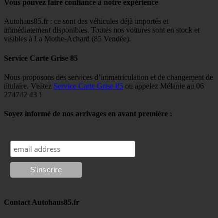
Vous pouvez faire confiance à notre expérience
Autohaus85.fr : ce sont des véhicules déjà importés et
immédiatement disponibles. Toutes nos voitures sont en stock et
visibles à La Mothe-Achard (85 Vendée).
Service Carte Grise 85
Nous proposons des services d’immatriculation et de changement de
titulaire. Visitez
Service Carte Grise 85
ou appelez Mélanie au 06
274742 43 !
Soyez informé de nos arrivages en avant première :
Contact Autohaus85.fr