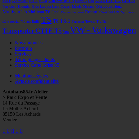
Caravelle T5
Crafter
A4 Avant
Astra
Audi
323 F
Classe A
Clio
Mercedes Benz
Golf
Fox
Hyundai
Ibiza
Laguna
Land Cruiser
Mazda
Megane
Multivan T5
Renault
Multivan T6
Opel
Partner
Peugeot
Seat
SMART
Sportsvan
T5
T6
T6.1
série spécial "70 ans Bulli"
Terracan
Toyota
Traffic
VW - Volkswagen
Transporter CTTE T5
Vito
Nos annonces
Portfolio
Services
Témoignages clients
Service Carte Grise 85
Mentions légales
Avis de confidentialité
Autohaus85.fr Atelier
> Parc Expo et Vente
14 Rue du Passage
La Mothe-Achard
85150 Les Achards
Vendée
Facebook
Googleplus
E-
Instagram
Tél
mail