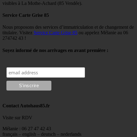
visibles à La Mothe-Achard (85 Vendée).
Service Carte Grise 85
Nous proposons des services d’immatriculation et de changement de
titulaire. Visitez
Service Carte Grise 85
ou appelez Mélanie au 06
274742 43 !
Soyez informé de nos arrivages en avant première :
Contact Autohaus85.fr
Visite sur RDV
Mélanie : 06 27 47 42 43
français – english – deutsch – nederlands