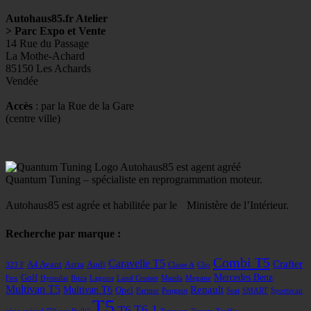
Autohaus85.fr Atelier
> Parc Expo et Vente
14 Rue du Passage
La Mothe-Achard
85150 Les Achards
Vendée
Accès
: par la Rue de la Gare
(centre ville)
Autohaus85 est agent agréé
Quantum Tuning – spécialiste en reprogrammation moteur.
Autohaus85 est agrée et habilitée par le Ministère de l’Intérieur.
Recherche par marque :
Combi T5
Caravelle T5
Crafter
A4 Avant
Astra
Audi
323 F
Classe A
Clio
Mercedes Benz
Golf
Fox
Hyundai
Ibiza
Laguna
Land Cruiser
Mazda
Megane
Multivan T5
Renault
Multivan T6
Opel
Partner
Peugeot
Seat
SMART
Sportsvan
T5
T6
T6.1