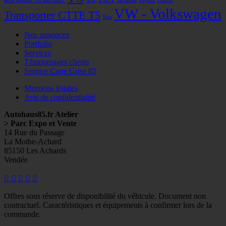
série spécial "70 ans Bulli"
Terracan
Toyota
Traffic
VW - Volkswagen
Transporter CTTE T5
Vito
Nos annonces
Portfolio
Services
Témoignages clients
Service Carte Grise 85
Mentions légales
Avis de confidentialité
Autohaus85.fr Atelier
> Parc Expo et Vente
14 Rue du Passage
La Mothe-Achard
85150 Les Achards
Vendée
Facebook
Googleplus
E-
Instagram
Tél
mail
Offres sous réserve de disponibilité du véhicule. Document non
contractuel. Caractéristiques et équipements à confirmer lors de la
commande.