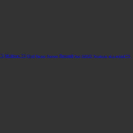
T5
Renault
Multivan T6
Opel
Partner
Peugeot
Seat
SMART
Sportsvan
série spécial "70