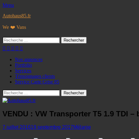
Menu
Autohaus85.fr
We ❤️ Vans
Rechercher :
Facebook
Googleplus
E-
Instagram
Tél
mail
Menu
Aller
Nos annonces
au
Portfolio
principal
contenu
Services
Témoignages clients
Service Carte Grise 85
Recherche
Rechercher :
VENDU : VW Transporter T5 1.9 TDI – 
Posted
Author
7 juillet 2016
19 septembre 2017
Mélanie
on