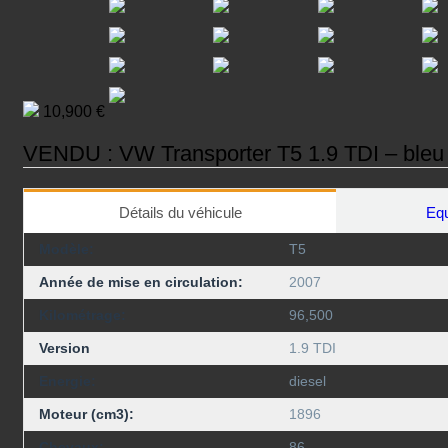
10,900 €
VENDU : VW Transporter T5 1.9 TDI – bleu
Détails du véhicule
Equ
Modèle:
T5
Année de mise en circulation:
2007
Kilométrage:
96,500
Version
1.9 TDI
Energie:
diesel
Moteur (cm3):
1896
Chevaux:
86