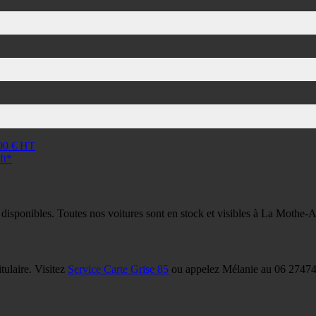
00 € HT
ft*
 disponibles. Toutes nos voitures sont en stock et visibles à La Mothe-
tulaire. Visitez
Service Carte Grise 85
ou appelez Mélanie au 06 27474