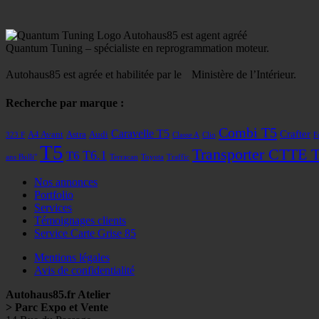
Autohaus85 est agent agréé
Quantum Tuning – spécialiste en reprogrammation moteur.
Autohaus85 est agrée et habilitée par le Ministère de l’Intérieur.
Recherche par marque :
Combi T5
Caravelle T5
Crafter
A4 Avant
Astra
Audi
323 F
Classe A
Clio
F
T5
Transporter CTTE 
T6
T6.1
ans Bulli"
Terracan
Toyota
Traffic
Nos annonces
Portfolio
Services
Témoignages clients
Service Carte Grise 85
Mentions légales
Avis de confidentialité
Autohaus85.fr Atelier
> Parc Expo et Vente