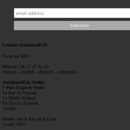
Contact Autohaus85.fr
Visite sur RDV
Mélanie : 06 27 47 42 43
français – english – deutsch – nederlands
Autohaus85.fr Atelier
> Parc Expo et Vente
14 Rue du Passage
La Mothe-Achard
85150 Les Achards
Vendée
Accès
: par la Rue de la Gare
(centre ville)