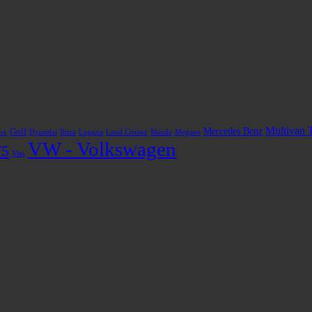
Multivan 
Mercedes Benz
Golf
ox
Hyundai
Ibiza
Laguna
Land Cruiser
Mazda
Megane
VW - Volkswagen
T5
Vito