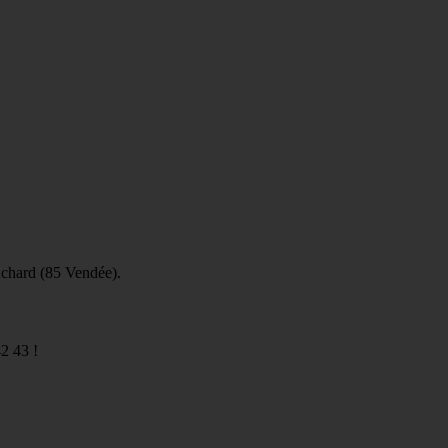
Achard (85 Vendée).
2 43 !