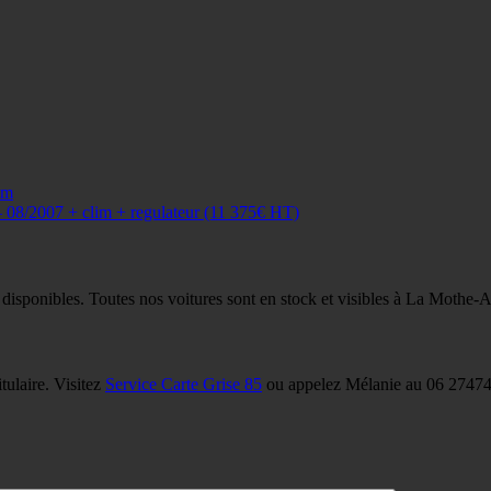
im
8/2007 + clim + regulateur (11 375€ HT)
 disponibles. Toutes nos voitures sont en stock et visibles à La Mothe-
tulaire. Visitez
Service Carte Grise 85
ou appelez Mélanie au 06 27474