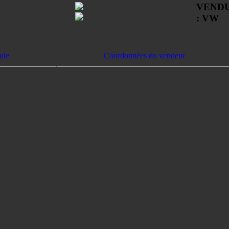
VEND
: VW
ule
Coordonnées du vendeur