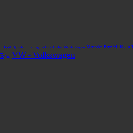
Multivan 
Mercedes Benz
Golf
ox
Hyundai
Ibiza
Laguna
Land Cruiser
Mazda
Megane
VW - Volkswagen
T5
Vito