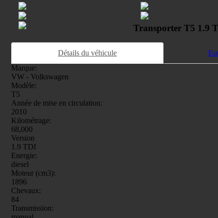
Transporter T5 1.9 
Détails du véhicule
Eq
Marque:
VW - Volkswagen
Modèle:
T5
Année de mise en circulation:
2010
Kilométrage:
68,000
Version
1.9 TDI
Energie:
diesel
Moteur (cm3):
1896
Chevaux:
84
Transmission:
manual