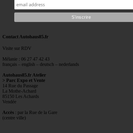
Contact Autohaus85.fr
Visite sur RDV
Mélanie : 06 27 47 42 43
français – english – deutsch – nederlands
Autohaus85.fr Atelier
> Parc Expo et Vente
14 Rue du Passage
La Mothe-Achard
85150 Les Achards
Vendée
Accès
: par la Rue de la Gare
(centre ville)