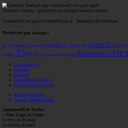
Autohaus85 est agent agréé
Quantum Tuning – spécialiste en reprogrammation moteur.
Autohaus85 est agrée et habilitée par le Ministère de l’Intérieur.
Recherche par marque :
Combi T5
Caravelle T5
Crafter
A4 Avant
Astra
Audi
323 F
Classe A
Clio
F
T5
Transporter CTTE 
T6
T6.1
ans Bulli"
Terracan
Toyota
Traffic
Nos annonces
Portfolio
Services
Témoignages clients
Service Carte Grise 85
Mentions légales
Avis de confidentialité
Autohaus85.fr Atelier
> Parc Expo et Vente
14 Rue du Passage
La Mothe-Achard