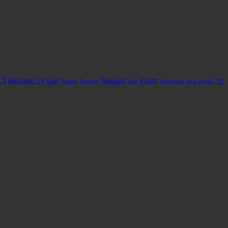
T5
Renault
Multivan T6
Opel
Partner
Peugeot
Seat
SMART
Sportsvan
série spécial "70