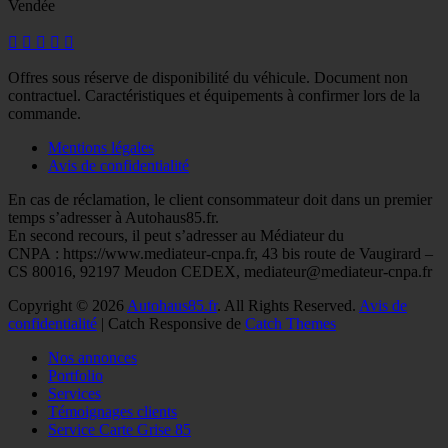
Vendée
Facebook
Googleplus
E-
Instagram
Tél
mail
Offres sous réserve de disponibilité du véhicule. Document non
contractuel. Caractéristiques et équipements à confirmer lors de la
commande.
Mentions légales
Avis de confidentialité
En cas de réclamation, le client consommateur doit dans un premier
temps s’adresser à Autohaus85.fr.
En second recours, il peut s’adresser au Médiateur du
CNPA : https://www.mediateur-cnpa.fr, 43 bis route de Vaugirard –
CS 80016, 92197 Meudon CEDEX, mediateur@mediateur-cnpa.fr
Copyright © 2026
Autohaus85.fr
. All Rights Reserved.
Avis de
confidentialité
| Catch Responsive de
Catch Themes
Faire
Nos annonces
remonter
Portfolio
Services
Témoignages clients
Service Carte Grise 85