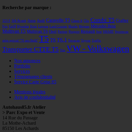
Recherche par marque :
Combi T5
Caravelle T5
Crafter
A4 Avant
Astra
Audi
323 F
Classe A
Clio
Mercedes Benz
Golf
Fox
Hyundai
Ibiza
Laguna
Land Cruiser
Mazda
Megane
Multivan T5
Renault
Multivan T6
Opel
Partner
Peugeot
Seat
SMART
Sportsvan
T5
T6
T6.1
série spécial "70 ans Bulli"
Terracan
Toyota
Traffic
VW - Volkswagen
Transporter CTTE T5
Vito
Nos annonces
Portfolio
Services
Témoignages clients
Service Carte Grise 85
Mentions légales
Avis de confidentialité
Autohaus85.fr Atelier
> Parc Expo et Vente
14 Rue du Passage
La Mothe-Achard
85150 Les Achards