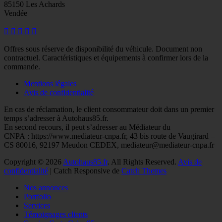
85150 Les Achards
Vendée
Facebook
Googleplus
E-
Instagram
Tél
mail
Offres sous réserve de disponibilité du véhicule. Document non
contractuel. Caractéristiques et équipements à confirmer lors de la
commande.
Mentions légales
Avis de confidentialité
En cas de réclamation, le client consommateur doit dans un premier
temps s’adresser à Autohaus85.fr.
En second recours, il peut s’adresser au Médiateur du
CNPA : https://www.mediateur-cnpa.fr, 43 bis route de Vaugirard –
CS 80016, 92197 Meudon CEDEX, mediateur@mediateur-cnpa.fr
Copyright © 2026
Autohaus85.fr
. All Rights Reserved.
Avis de
confidentialité
| Catch Responsive de
Catch Themes
Faire
Nos annonces
remonter
Portfolio
Services
Témoignages clients