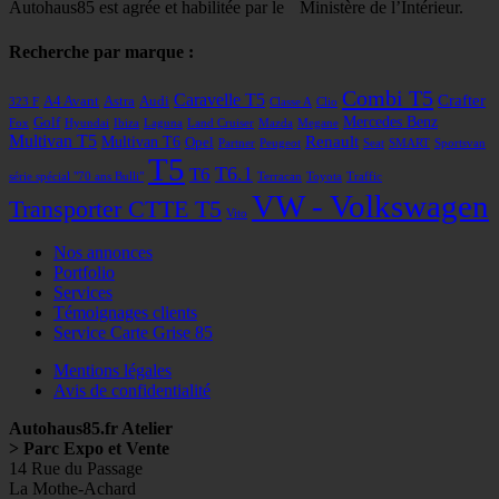
Autohaus85 est agrée et habilitée par le Ministère de l’Intérieur.
Recherche par marque :
Combi T5
Caravelle T5
Crafter
A4 Avant
Astra
Audi
323 F
Classe A
Clio
Mercedes Benz
Golf
Fox
Hyundai
Ibiza
Laguna
Land Cruiser
Mazda
Megane
Multivan T5
Renault
Multivan T6
Opel
Partner
Peugeot
Seat
SMART
Sportsvan
T5
T6
T6.1
série spécial "70 ans Bulli"
Terracan
Toyota
Traffic
VW - Volkswagen
Transporter CTTE T5
Vito
Nos annonces
Portfolio
Services
Témoignages clients
Service Carte Grise 85
Mentions légales
Avis de confidentialité
Autohaus85.fr Atelier
> Parc Expo et Vente
14 Rue du Passage
La Mothe-Achard