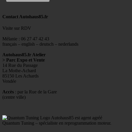
Contact Autohaus85.fr
Visite sur RDV
Mélanie : 06 27 47 42 43
français – english – deutsch – nederlands
Autohaus85.fr Atelier
> Parc Expo et Vente
14 Rue du Passage
La Mothe-Achard
85150 Les Achards
Vendée
Accès
: par la Rue de la Gare
(centre ville)
Autohaus85 est agent agréé
Quantum Tuning – spécialiste en reprogrammation moteur.