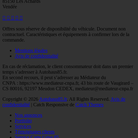
85150 Les Achards
Vendée
Facebook
Googleplus
E-
Instagram
Tél
mail
Offres sous réserve de disponibilité du véhicule. Document non
contractuel. Caractéristiques et équipements à confirmer lors de la
commande.
Mentions légales
Avis de confidentialité
En cas de réclamation, le client consommateur doit dans un premier
temps s’adresser à Autohaus85.fr.
En second recours, il peut s’adresser au Médiateur du
CNPA : https://www.mediateur-cnpa.fr, 43 bis route de Vaugirard –
CS 80016, 92197 Meudon CEDEX, mediateur@mediateur-cnpa.fr
Copyright © 2026
Autohaus85.fr
. All Rights Reserved.
Avis de
confidentialité
| Catch Responsive de
Catch Themes
Faire
Nos annonces
remonter
Portfolio
Services
Témoignages clients
Service Carte Grise 85