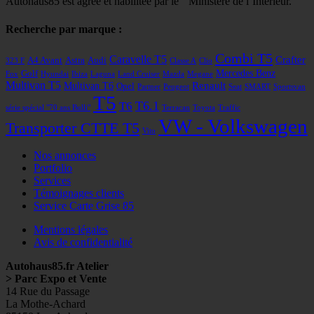
Autohaus85 est agrée et habilitée par le Ministère de l’Intérieur.
Recherche par marque :
Combi T5
Caravelle T5
Crafter
A4 Avant
Astra
Audi
323 F
Classe A
Clio
Mercedes Benz
Golf
Fox
Hyundai
Ibiza
Laguna
Land Cruiser
Mazda
Megane
Multivan T5
Renault
Multivan T6
Opel
Partner
Peugeot
Seat
SMART
Sportsvan
T5
T6
T6.1
série spécial "70 ans Bulli"
Terracan
Toyota
Traffic
VW - Volkswagen
Transporter CTTE T5
Vito
Nos annonces
Portfolio
Services
Témoignages clients
Service Carte Grise 85
Mentions légales
Avis de confidentialité
Autohaus85.fr Atelier
> Parc Expo et Vente
14 Rue du Passage
La Mothe-Achard