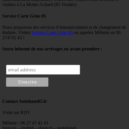
visibles à La Mothe-Achard (85 Vendée).
Service Carte Grise 85
Nous proposons des services d’immatriculation et de changement de
titulaire. Visitez
Service Carte Grise 85
ou appelez Mélanie au 06
274742 43 !
Soyez informé de nos arrivages en avant première :
Contact Autohaus85.fr
Visite sur RDV
Mélanie : 06 27 47 42 43
français – english – deutsch – nederlands