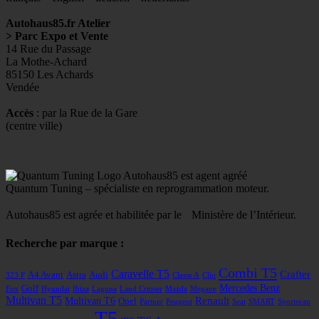
Autohaus85.fr Atelier
> Parc Expo et Vente
14 Rue du Passage
La Mothe-Achard
85150 Les Achards
Vendée
Accès
: par la Rue de la Gare
(centre ville)
Autohaus85 est agent agréé
Quantum Tuning – spécialiste en reprogrammation moteur.
Autohaus85 est agrée et habilitée par le Ministère de l’Intérieur.
Recherche par marque :
Combi T5
Caravelle T5
Crafter
A4 Avant
Astra
Audi
323 F
Classe A
Clio
Mercedes Benz
Golf
Fox
Hyundai
Ibiza
Laguna
Land Cruiser
Mazda
Megane
Multivan T5
Renault
Multivan T6
Opel
Partner
Peugeot
Seat
SMART
Sportsvan
T5