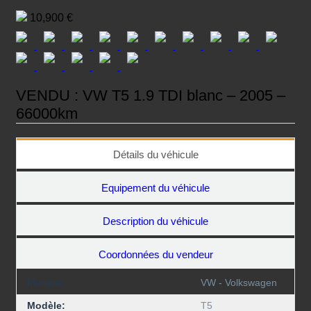
on
10,900 €
VENDU : VW T5 1.9 TDI blanc – 2005 –
66000km
Détails du véhicule
Equipement du véhicule
Description du véhicule
Coordonnées du vendeur
Marque:
VW - Volkswagen
Modèle:
T5