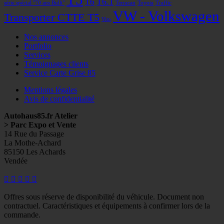
T6
T6.1
série spécial "70 ans Bulli"
Terracan
Toyota
Traffic
VW - Volkswagen
Transporter CTTE T5
Vito
Nos annonces
Portfolio
Services
Témoignages clients
Service Carte Grise 85
Mentions légales
Avis de confidentialité
Autohaus85.fr Atelier
> Parc Expo et Vente
14 Rue du Passage
La Mothe-Achard
85150 Les Achards
Vendée
Facebook
Googleplus
E-
Instagram
Tél
mail
Offres sous réserve de disponibilité du véhicule. Document non
contractuel. Caractéristiques et équipements à confirmer lors de la
commande.