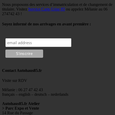
Nous proposons des services d’immatriculation et de changement de
titulaire. Visitez
Service Carte Grise 85
ou appelez Mélanie au 06
274742 43 !
Soyez informé de nos arrivages en avant première :
Contact Autohaus85.fr
Visite sur RDV
Mélanie : 06 27 47 42 43
français – english – deutsch – nederlands
Autohaus85.fr Atelier
> Parc Expo et Vente
14 Rue du Passage