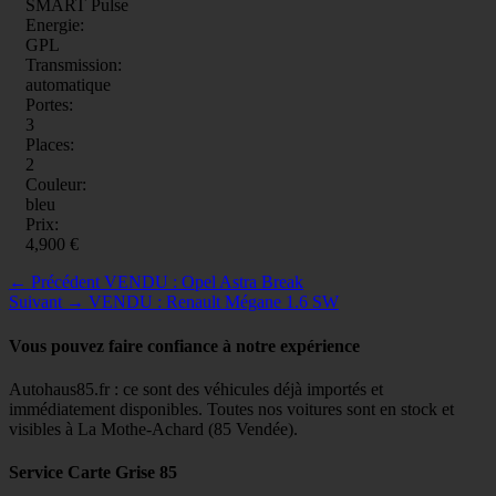
SMART Pulse
Energie:
GPL
Transmission:
automatique
Portes:
3
Places:
2
Couleur:
bleu
Prix:
4,900 €
Navigation
Article
← Précédent
VENDU : Opel Astra Break
Article
précédent :
Suivant →
VENDU : Renault Mégane 1.6 SW
de
suivant :
l’article
Vous pouvez faire confiance à notre expérience
Autohaus85.fr : ce sont des véhicules déjà importés et
immédiatement disponibles. Toutes nos voitures sont en stock et
visibles à La Mothe-Achard (85 Vendée).
Service Carte Grise 85