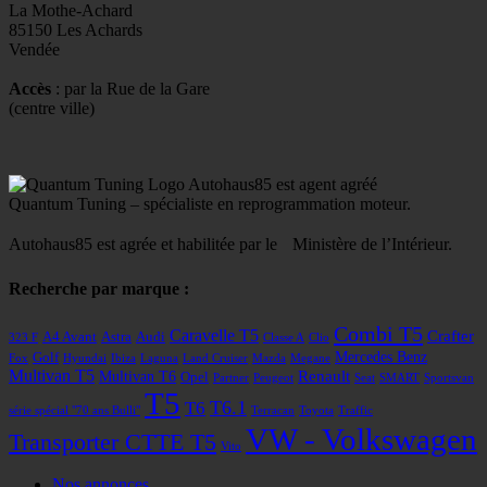
La Mothe-Achard
85150 Les Achards
Vendée
Accès
: par la Rue de la Gare
(centre ville)
Autohaus85 est agent agréé
Quantum Tuning – spécialiste en reprogrammation moteur.
Autohaus85 est agrée et habilitée par le Ministère de l’Intérieur.
Recherche par marque :
Combi T5
Caravelle T5
Crafter
A4 Avant
Astra
Audi
323 F
Classe A
Clio
Mercedes Benz
Golf
Fox
Hyundai
Ibiza
Laguna
Land Cruiser
Mazda
Megane
Multivan T5
Renault
Multivan T6
Opel
Partner
Peugeot
Seat
SMART
Sportsvan
T5
T6
T6.1
série spécial "70 ans Bulli"
Terracan
Toyota
Traffic
VW - Volkswagen
Transporter CTTE T5
Vito
Nos annonces