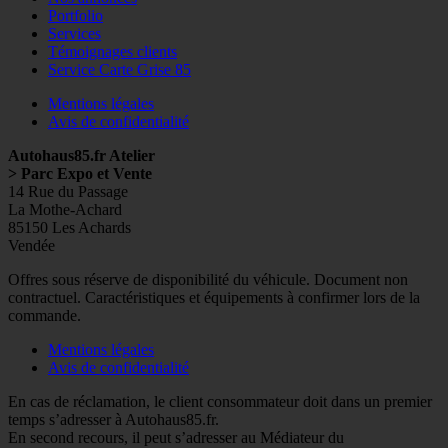
Portfolio
Services
Témoignages clients
Service Carte Grise 85
Mentions légales
Avis de confidentialité
Autohaus85.fr Atelier
> Parc Expo et Vente
14 Rue du Passage
La Mothe-Achard
85150 Les Achards
Vendée
Facebook
Googleplus
E-
Instagram
Tél
Offres sous réserve de disponibilité du véhicule. Document non
mail
contractuel. Caractéristiques et équipements à confirmer lors de la
commande.
Mentions légales
Avis de confidentialité
En cas de réclamation, le client consommateur doit dans un premier
temps s’adresser à Autohaus85.fr.
En second recours, il peut s’adresser au Médiateur du