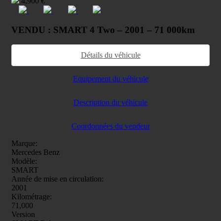
4,900 €
VENDU : SMART 4 Two – 2001 – 71 000km
Détails du véhicule
Equipement du véhicule
Description du véhicule
Coordonnées du vendeur
Marque:
Mercedes Benz
Modèle:
SMART
Année de mise en circulation:
2001
Kilométrage:
71,000
Version