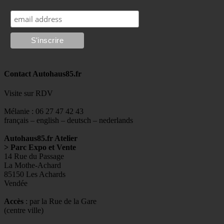
Contact Autohaus85.fr
Visite sur RDV
Mélanie : 06 27 47 42 43
français – english – deutsch – nederlands
Autohaus85.fr Atelier
> Parc Expo et Vente
14 Rue du Passage
La Mothe-Achard
85150 Les Achards
Vendée
Accès
: par la Rue de la Gare
(centre ville)