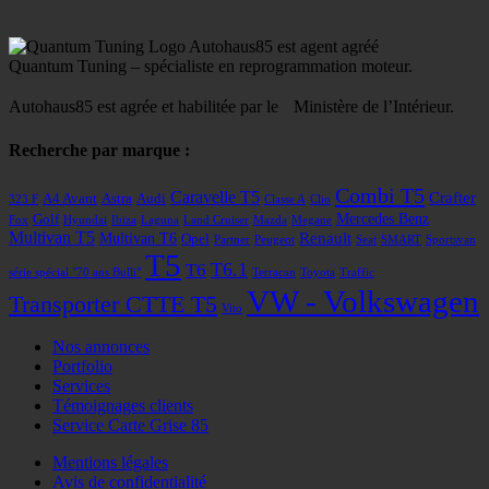
Autohaus85 est agent agréé
Quantum Tuning – spécialiste en reprogrammation moteur.
Autohaus85 est agrée et habilitée par le Ministère de l’Intérieur.
Recherche par marque :
Combi T5
Caravelle T5
Crafter
A4 Avant
Astra
Audi
323 F
Classe A
Clio
Mercedes Benz
Golf
Fox
Hyundai
Ibiza
Laguna
Land Cruiser
Mazda
Megane
Multivan T5
Renault
Multivan T6
Opel
Partner
Peugeot
Seat
SMART
Sportsvan
T5
T6
T6.1
série spécial "70 ans Bulli"
Terracan
Toyota
Traffic
VW - Volkswagen
Transporter CTTE T5
Vito
Nos annonces
Portfolio
Services
Témoignages clients
Service Carte Grise 85
Mentions légales
Avis de confidentialité