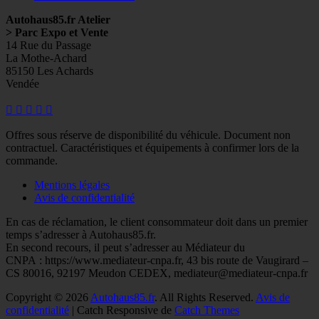
Autohaus85.fr Atelier
> Parc Expo et Vente
14 Rue du Passage
La Mothe-Achard
85150 Les Achards
Vendée
Facebook
Googleplus
E-
Instagram
Tél
mail
Offres sous réserve de disponibilité du véhicule. Document non
contractuel. Caractéristiques et équipements à confirmer lors de la
commande.
Mentions légales
Avis de confidentialité
En cas de réclamation, le client consommateur doit dans un premier
temps s’adresser à Autohaus85.fr.
En second recours, il peut s’adresser au Médiateur du
CNPA : https://www.mediateur-cnpa.fr, 43 bis route de Vaugirard –
CS 80016, 92197 Meudon CEDEX, mediateur@mediateur-cnpa.fr
Copyright © 2026
Autohaus85.fr
. All Rights Reserved.
Avis de
confidentialité
| Catch Responsive de
Catch Themes