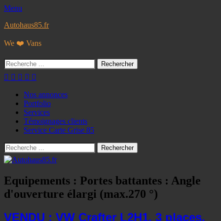
Menu
Autohaus85.fr
We ❤️ Vans
Rechercher :
Facebook
Googleplus
E-
Instagram
Tél
mail
Menu
Aller
Nos annonces
au
Portfolio
principal
contenu
Services
Témoignages clients
Service Carte Grise 85
Recherche
Rechercher :
Equipements :
Portes battantes : Angle
d'ouverture élargi (max.270 °)
VENDU : VW Crafter L2H1, 3 places,