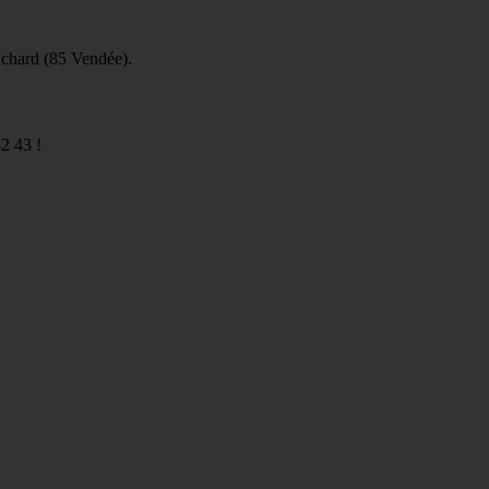
Achard (85 Vendée).
2 43 !