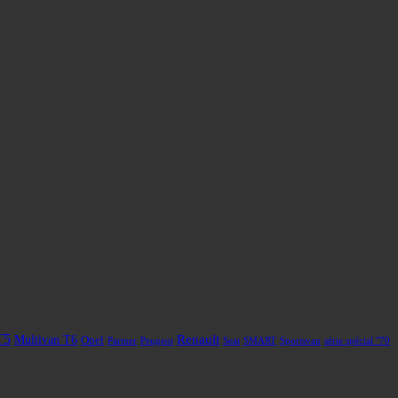
T5
Renault
Multivan T6
Opel
Partner
Peugeot
Seat
SMART
Sportsvan
série spécial "70