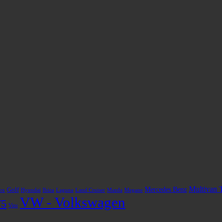
Multivan 
Mercedes Benz
Golf
ox
Hyundai
Ibiza
Laguna
Land Cruiser
Mazda
Megane
VW - Volkswagen
T5
Vito