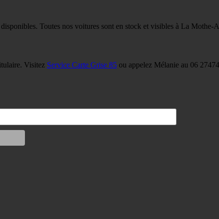
 disponibles. Toutes nos voitures sont en stock et visibles à La Mothe-
tulaire. Visitez
Service Carte Grise 85
ou appelez Mélanie au 06 27474