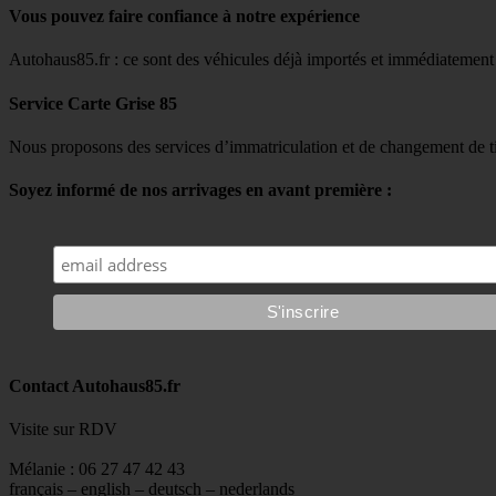
Vous pouvez faire confiance à notre expérience
Autohaus85.fr : ce sont des véhicules déjà importés et immédiatement
Service Carte Grise 85
Nous proposons des services d’immatriculation et de changement de ti
Soyez informé de nos arrivages en avant première :
Contact Autohaus85.fr
Visite sur RDV
Mélanie : 06 27 47 42 43
français – english – deutsch – nederlands