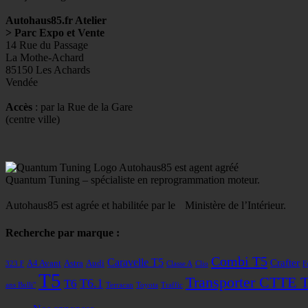
Autohaus85.fr Atelier
> Parc Expo et Vente
14 Rue du Passage
La Mothe-Achard
85150 Les Achards
Vendée
Accès
: par la Rue de la Gare
(centre ville)
Autohaus85 est agent agréé
Quantum Tuning – spécialiste en reprogrammation moteur.
Autohaus85 est agrée et habilitée par le Ministère de l’Intérieur.
Recherche par marque :
Combi T5
Caravelle T5
Crafter
A4 Avant
Astra
Audi
323 F
Classe A
Clio
F
T5
Transporter CTTE 
T6
T6.1
ans Bulli"
Terracan
Toyota
Traffic