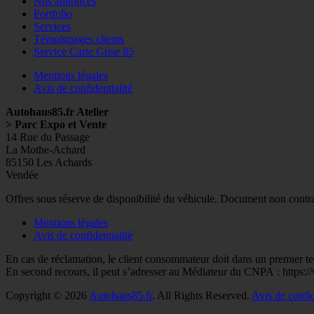
Nos annonces
Portfolio
Services
Témoignages clients
Service Carte Grise 85
Mentions légales
Avis de confidentialité
Autohaus85.fr Atelier
> Parc Expo et Vente
14 Rue du Passage
La Mothe-Achard
85150 Les Achards
Vendée
Facebook
Googleplus
E-
Instagram
Tél
Offres sous réserve de disponibilité du véhicule. Document non contr
mail
Mentions légales
Avis de confidentialité
En cas de réclamation, le client consommateur doit dans un premier t
En second recours, il peut s’adresser au Médiateur du CNPA : http
Copyright © 2026
Autohaus85.fr
. All Rights Reserved.
Avis de confid
Faire