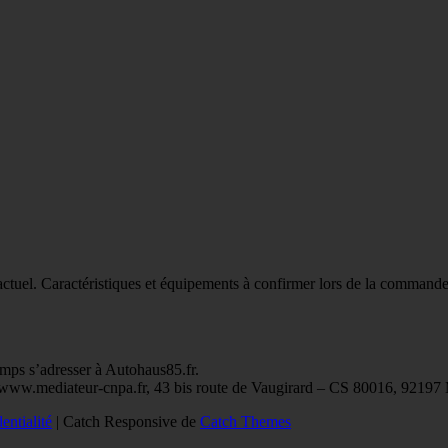
actuel. Caractéristiques et équipements à confirmer lors de la commande
emps s’adresser à Autohaus85.fr.
s://www.mediateur-cnpa.fr, 43 bis route de Vaugirard – CS 80016, 9
entialité
| Catch Responsive de
Catch Themes