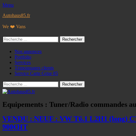
Menu
Autohaus85.fr
We ❤️ Vans
Rechercher :
Facebook
Googleplus
E-
Instagram
Tél
Menu
Aller
Nos annonces
mail
au
Portfolio
principal
contenu
Services
Témoignages clients
Service Carte Grise 85
Recherche
Rechercher :
Equipements :
Tuner/Radio commandes au
VENDU : NEUF : VW T6.1 L2H1 (long) C
900€HT