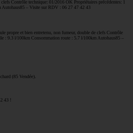
 clefs Contrôle technique: 01/2016 OK Propriétaires précédentes: 1
m Autohaus85 – Visite sur RDV : 06 27 47 42 43
le propre et bien entretenu, non fumeur, double de clefs Contrôle
lle : 9.3 l/100km Consommation route : 5.7 l/100km Autohaus85 –
Achard (85 Vendée).
2 43 !