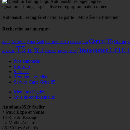
Autohaus85 est agent agréé
Quantum Tuning – spécialiste en reprogrammation moteur.
Autohaus85 est agrée et habilitée par le Ministère de l’Intérieur.
Recherche par marque :
Combi T5
Caravelle T5
Crafter
A4 Avant
Astra
Audi
323 F
Classe A
Clio
F
T5
Transporter CTTE 
T6
T6.1
ans Bulli"
Terracan
Toyota
Traffic
Nos annonces
Portfolio
Services
Témoignages clients
Service Carte Grise 85
Mentions légales
Avis de confidentialité
Autohaus85.fr Atelier
> Parc Expo et Vente
14 Rue du Passage
La Mothe-Achard
85150 Les Achards