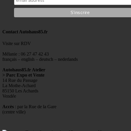
Contact Autohaus85.fr
Visite sur RDV
Mélanie : 06 27 47 42 43
français – english – deutsch – nederlands
Autohaus85.fr Atelier
> Parc Expo et Vente
14 Rue du Passage
La Mothe-Achard
85150 Les Achards
Vendée
Accès
: par la Rue de la Gare
(centre ville)