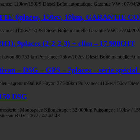
sance: 110kw/150PS Diesel Boîte automatique Garantie VW : 07/04/2
CTTE 6places, 150cv, 10km, GARANTIE 
sance: 110kw/150PS Diesel Boîte manuelle Garantie VW : 27/04/2022
1), 9places (2-2-2-3) + clim – 17 900€HT
c hayon 80 753 km Puissance: 75kw/102cv Diesel Boîte manuelle Auto
n – DSG – GPS – 7places – série spécial «
» bleu+agrent métallisé Hayon 27 300km Puissance: 110kw/150cv Diese
 150 DSG
serie : Monospace Kilométrage : 32 000km Puissance : 110kw / 150cv 
ite sur RDV : 06 27 47 42 43