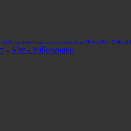
Multivan 
Mercedes Benz
Golf
ox
Hyundai
Ibiza
Laguna
Land Cruiser
Mazda
Megane
VW - Volkswagen
T5
Vito