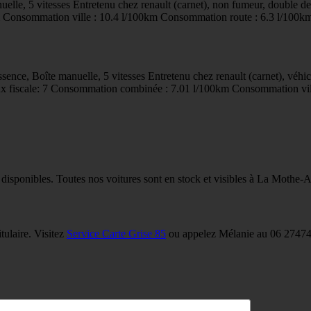
le, 5 vitesses Entretenu chez renault (carnet), non fumeur, double de
 Consommation ville : 10.4 l/100km Consommation route : 6.3 l/100k
ce, Boîte manuelle, 5 vitesses Entretenu chez renault (carnet), véhicu
aux fiscale: 7 Consommation combinée : 7.01 l/100km Consommation vi
 disponibles. Toutes nos voitures sont en stock et visibles à La Mothe-
tulaire. Visitez
Service Carte Grise 85
ou appelez Mélanie au 06 27474