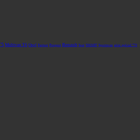
T5
Renault
Multivan T6
Opel
Partner
Peugeot
Seat
SMART
Sportsvan
série spécial "70