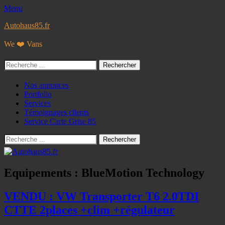
Menu
Autohaus85.fr
We ❤️ Vans
Rechercher :
Facebook
Googleplus
E-
Instagram
Tél
Menu
Aller
Nos annonces
mail
au
Portfolio
principal
contenu
Services
Témoignages clients
Service Carte Grise 85
Recherche
Rechercher :
Equipements :
BlueMotion Technology
VENDU : VW Transporter T6 2.0TDI
CTTE 2places +clim +régulateur