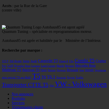
Accès
: par la Rue de la Gare
(centre ville)
Autohaus85 est agent agréé
Quantum Tuning – spécialiste en reprogrammation moteur.
Autohaus85 est agrée et habilitée par le Ministère de l’Intérieur.
Recherche par marque :
Combi T5
Caravelle T5
Crafter
A4 Avant
Astra
Audi
323 F
Classe A
Clio
Mercedes Benz
Golf
Fox
Hyundai
Ibiza
Laguna
Land Cruiser
Mazda
Megane
Multivan T5
Renault
Multivan T6
Opel
Partner
Peugeot
Seat
SMART
Sportsvan
T5
T6
T6.1
série spécial "70 ans Bulli"
Terracan
Toyota
Traffic
VW - Volkswagen
Transporter CTTE T5
Vito
Nos annonces
Portfolio
Services
Témoignages clients