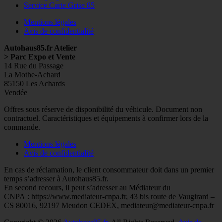
Service Carte Grise 85
Mentions légales
Avis de confidentialité
Autohaus85.fr Atelier
> Parc Expo et Vente
14 Rue du Passage
La Mothe-Achard
85150 Les Achards
Vendée
Facebook
Googleplus
E-
Instagram
Tél
Offres sous réserve de disponibilité du véhicule. Document non
mail
contractuel. Caractéristiques et équipements à confirmer lors de la
commande.
Mentions légales
Avis de confidentialité
En cas de réclamation, le client consommateur doit dans un premier
temps s’adresser à Autohaus85.fr.
En second recours, il peut s’adresser au Médiateur du
CNPA : https://www.mediateur-cnpa.fr, 43 bis route de Vaugirard –
CS 80016, 92197 Meudon CEDEX, mediateur@mediateur-cnpa.fr