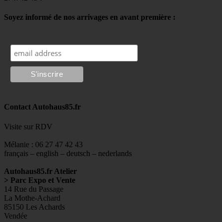
Soyez informé de nos arrivages en avant première :
Contact Autohaus85.fr
Visite sur RDV
Mélanie : 06 27 47 42 43
français – english – deutsch – nederlands
Autohaus85.fr Atelier
> Parc Expo et Vente
14 Rue du Passage
La Mothe-Achard
85150 Les Achards
Vendée