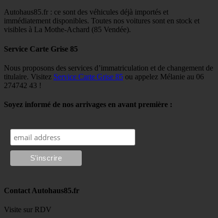
Autohaus85.fr : ce sont des véhicules déjà importés et
immédiatement disponibles. Toutes nos voitures sont en stock et
visibles à La Mothe-Achard (85 Vendée).
Service Carte Grise 85
Nous proposons des services d’immatriculation et de changement de
titulaire. Visitez
Service Carte Grise 85
ou appelez Mélanie au 06
274742 43 !
Soyez informé de nos arrivages en avant première :
Contact Autohaus85.fr
Visite sur RDV