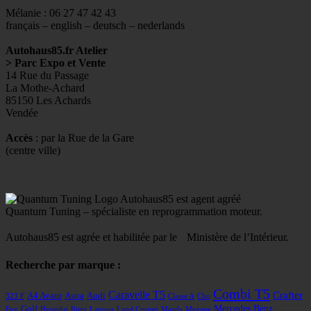
Mélanie : 06 27 47 42 43
français – english – deutsch – nederlands
Autohaus85.fr Atelier
> Parc Expo et Vente
14 Rue du Passage
La Mothe-Achard
85150 Les Achards
Vendée
Accès
: par la Rue de la Gare
(centre ville)
Autohaus85 est agent agréé
Quantum Tuning – spécialiste en reprogrammation moteur.
Autohaus85 est agrée et habilitée par le Ministère de l’Intérieur.
Recherche par marque :
Combi T5
Caravelle T5
Crafter
A4 Avant
Astra
Audi
323 F
Classe A
Clio
Mercedes Benz
Golf
Fox
Hyundai
Ibiza
Laguna
Land Cruiser
Mazda
Megane