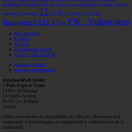
Multivan T5
Renault
Multivan T6
Opel
Partner
Peugeot
Seat
SMART
Sportsvan
T5
T6
T6.1
série spécial "70 ans Bulli"
Terracan
Toyota
Traffic
VW - Volkswagen
Transporter CTTE T5
Vito
Nos annonces
Portfolio
Services
Témoignages clients
Service Carte Grise 85
Mentions légales
Avis de confidentialité
Autohaus85.fr Atelier
> Parc Expo et Vente
14 Rue du Passage
La Mothe-Achard
85150 Les Achards
Vendée
Facebook
Googleplus
E-
Instagram
Tél
Offres sous réserve de disponibilité du véhicule. Document non
mail
contractuel. Caractéristiques et équipements à confirmer lors de la
commande.